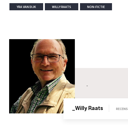
YRA VAN DIJK
WILLY RAATS
NON-FICTIE
-
_Willy Raats
RECENS