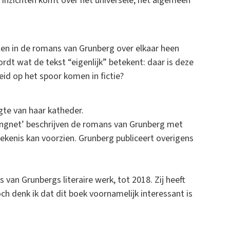
t inzichten komt over het universele, het algemeen
alen in de romans van Grunberg over elkaar heen
rdt wat de tekst “eigenlijk” betekent: daar is deze
id op het spoor komen in fictie?
gte van haar katheder.
ngnet’ beschrijven de romans van Grunberg met
ekenis kan voorzien. Grunberg publiceert overigens
van Grunbergs literaire werk, tot 2018. Zij heeft
ch denk ik dat dit boek voornamelijk interessant is