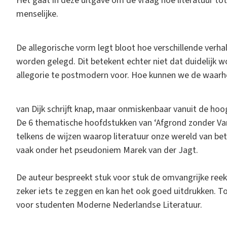
Het gaat in deze uitgave om de vraag hoe literatuur to
menselijke.
De allegorische vorm legt bloot hoe verschillende verh
worden gelegd. Dit betekent echter niet dat duidelijk wo
allegorie te postmodern voor. Hoe kunnen we de waarhe
van Dijk schrijft knap, maar onmiskenbaar vanuit de hoo
De 6 thematische hoofdstukken van ‘Afgrond zonder Va
telkens de wijzen waarop literatuur onze wereld van bet
vaak onder het pseudoniem Marek van der Jagt.
De auteur bespreekt stuk voor stuk de omvangrijke reeks 
zeker iets te zeggen en kan het ook goed uitdrukken. To
voor studenten Moderne Nederlandse Literatuur.