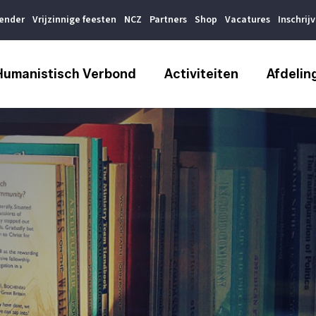
lender
Vrijzinnige feesten
NCZ
Partners
Shop
Vacatures
Inschrij
Humanistisch Verbond
Activiteiten
Afdelin