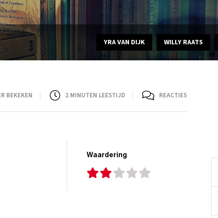
YRA VAN DIJK
WILLY RAATS
ER BEKEKEN
2
MINUTEN LEESTIJD
REACTIES
Waardering