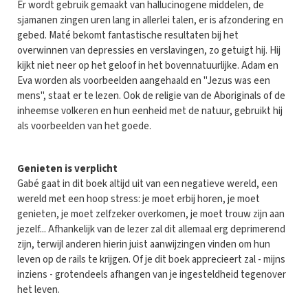
Er wordt gebruik gemaakt van hallucinogene middelen, de
sjamanen zingen uren lang in allerlei talen, er is afzondering en
gebed. Maté bekomt fantastische resultaten bij het
overwinnen van depressies en verslavingen, zo getuigt hij. Hij
kijkt niet neer op het geloof in het bovennatuurlijke. Adam en
Eva worden als voorbeelden aangehaald en "Jezus was een
mens", staat er te lezen. Ook de religie van de Aboriginals of de
inheemse volkeren en hun eenheid met de natuur, gebruikt hij
als voorbeelden van het goede.
Genieten is verplicht
Gabé gaat in dit boek altijd uit van een negatieve wereld, een
wereld met een hoop stress: je moet erbij horen, je moet
genieten, je moet zelfzeker overkomen, je moet trouw zijn aan
jezelf... Afhankelijk van de lezer zal dit allemaal erg deprimerend
zijn, terwijl anderen hierin juist aanwijzingen vinden om hun
leven op de rails te krijgen. Of je dit boek apprecieert zal - mijns
inziens - grotendeels afhangen van je ingesteldheid tegenover
het leven.