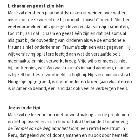
Lichaam en geest zijn één
Maté zal eerst een paar hoofdstukken uitweiden over wat er
mis is met deze wereld die hij ronduit "toxisch" noemt. Met heel
veel voorbeelden uit zijn eigen leven en dat van zijn patiënten,
toont hij aan dat lichaam en geest één zijn en dat het soms al
mis gaat bij de opvoeding van kinderen als we de emotionele
trauma's niet onderkennen. Trauma's zijn een vast gegeven. Hij
wijt verslaving op latere leeftijd aan wat de verslaafde ooit
meemaakte en niet verwerkt kreeg. Vrije wil is er meestal niet
bij, ontkenning wél. Van wat trauma's iemand aandoen, daarvan
is hij zelf het beste voorbeeld, schrijft hij. Hij is in communistisch
Hongarije opgegroeid, is met moeder en broer gaan vluchten en
is in Amerika beland, een land dat ook veel te verbergen heeft.
Jezus in de tipi
Maté wil de lezer helpen met bewustmaking van de problemen
en het oplossen ervan. In hoofdstuk 31 behandelt hij uitvoerig
de
Tempel van de Weg naar het Licht
, een retraitecentrum in
Peru, dat geleid wordt door sjamanen en nu ook door hemzelf.