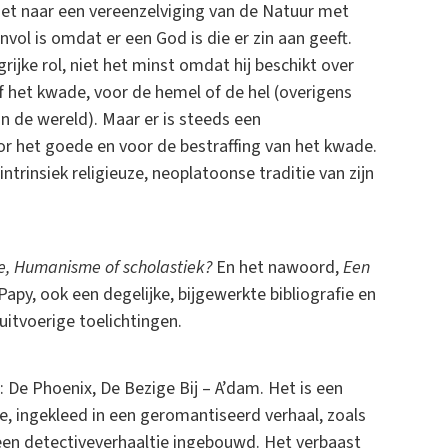
ezet naar een vereenzelviging van de Natuur met
nvol is omdat er een God is die er zin aan geeft.
ijke rol, niet het minst omdat hij beschikt over
of het kwade, voor de hemel of de hel (overigens
n de wereld). Maar er is steeds een
or het goede en voor de bestraffing van het kwade.
 intrinsiek religieuze, neoplatoonse traditie van zijn
fie, Humanisme of scholastiek?
En het nawoord,
Een
Papy, ook een degelijke, bijgewerkte bibliografie en
uitvoerige toelichtingen.
: De Phoenix, De Bezige Bij – A’dam. Het is een
e, ingekleed in een geromantiseerd verhaal, zoals
een detectiveverhaaltje ingebouwd. Het verbaast