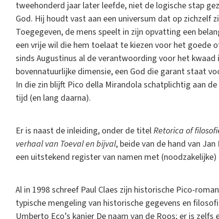
tweehonderd jaar later leefde, niet de logische stap g
God. Hij houdt vast aan een universum dat op zichzelf zi
Toegegeven, de mens speelt in zijn opvatting een belangr
een vrije wil die hem toelaat te kiezen voor het goede 
sinds Augustinus al de verantwoording voor het kwaad i
bovennatuurlijke dimensie, een God die garant staat vo
In die zin blijft Pico della Mirandola schatplichtig aan de
tijd (en lang daarna).
Er is naast de inleiding, onder de titel
Retorica of filoso
verhaal van Toeval en bijval
, beide van de hand van Jan 
een uitstekend register van namen met (noodzakelijke) 
Al in 1998 schreef Paul Claes zijn historische Pico-roman
typische mengeling van historische gegevens en filosofi
Umberto Eco’s kanjer De naam van de Roos; er is zelfs 