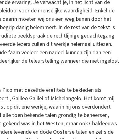
de ervaring. Je verwacht je, in het licht van de
leidooi voor de menselijke waardigheid. Enkel de
s daarin moeten wij ons een weg banen door het
begrip danig belemmert. In de rest van de tekst is
erudiete beeldspraak de rechtlijnige gedachtegang
eerde lezers zullen dit werkje helemaal uitlezen.
loude faam veeleer een nadeel kunnen zijn dan een
rlijker de teleurstelling wanneer die niet ingelost
 Pico met dezelfde eretitels te bekleden als
erti, Galileo Galilei of Michelangelo. Het komt mij
ust op dit ene werkje, waarin hij ons overdondert
t alle toen bekende talen grondig te beheersen,
jks gekend was in het Westen, maar ook Chaldeeuws
ndere levende en dode Oosterse talen en zelfs de