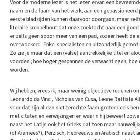
Voor de moderne lezer is het lezen ervan een bevreemden
naam en de faam van het werk, aan een gepassioneerd p
eerste bladzijden kunnen daarvoor doorgaan, maar zelf
literaire kreupelhout dat onze zoektocht naar een goed 
er zelfs geen spoor meer van een pad, zozeer heeft de 
overwoekerd. Enkel specialisten en uitzonderlijk gemotiv
Zo zie je maar dat een (valse) aantrekkelijke titel en a
voordeel; hoe hoger gespannen de verwachtingen, hoe dee
worden.
Wij hebben, vrees ik, maar weinig objectieve redenen om
Leonardo da Vinci, Nicholas van Cusa, Leone Battista Alb
voor dat zijn al dan niet terechte faam grotendeels ber
met citaten en verwijzingen en waarin hij beweert zowa
naast het Latijn ook het Grieks dat toen maar nauweli
(of Aramees?), Perzisch, Hebreeuws en Arabisch naast a