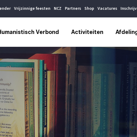
lender
Vrijzinnige feesten
NCZ
Partners
Shop
Vacatures
Inschrij
Humanistisch Verbond
Activiteiten
Afdelin