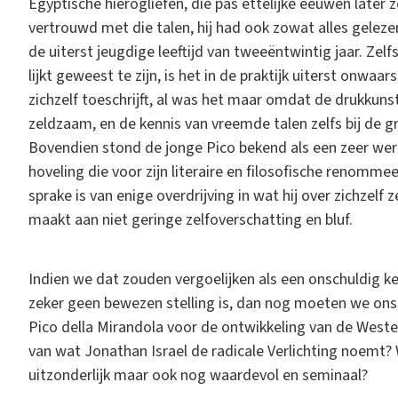
Egyptische hiërogliefen, die pas ettelijke eeuwen later 
vertrouwd met die talen, hij had ook zowat alles gelezen
de uiterst jeugdige leeftijd van tweeëntwintig jaar. Zelf
lijkt geweest te zijn, is het in de praktijk uiterst onwaars
zichzelf toeschrijft, al was het maar omdat de drukkun
zeldzaam, en de kennis van vreemde talen zelfs bij de 
Bovendien stond de jonge Pico bekend als een zeer were
hoveling die voor zijn literaire en filosofische renomm
sprake is van enige overdrijving in wat hij over zichzelf
maakt aan niet geringe zelfoverschatting en bluf.
Indien we dat zouden vergoelijken als een onschuldig ken
zeker geen bewezen stelling is, dan nog moeten we ons 
Pico della Mirandola voor de ontwikkeling van de Weste
van wat Jonathan Israel de radicale Verlichting noemt? Wa
uitzonderlijk maar ook nog waardevol en seminaal?