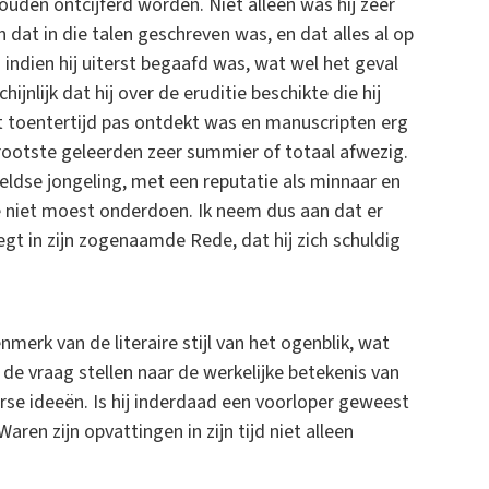
zouden ontcijferd worden. Niet alleen was hij zeer
 dat in die talen geschreven was, en dat alles al op
s indien hij uiterst begaafd was, wat wel het geval
chijnlijk dat hij over de eruditie beschikte die hij
st toentertijd pas ontdekt was en manuscripten erg
grootste geleerden zeer summier of totaal afwezig.
ldse jongeling, met een reputatie als minnaar en
ee niet moest onderdoen. Ik neem dus aan dat er
 zegt in zijn zogenaamde Rede, dat hij zich schuldig
merk van de literaire stijl van het ogenblik, wat
de vraag stellen naar de werkelijke betekenis van
rse ideeën. Is hij inderdaad een voorloper geweest
ren zijn opvattingen in zijn tijd niet alleen