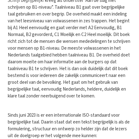
Schrijf begrijpelijk!
kreeg als ondertitel “Aan de slag met
schrijven op B1-niveau”. Taalniveau B1 gaat over begrijpelijke
taal gebruiken en over begrip. De overheid maakt een indeling
van het leesniveau van volwassenen in zes trappen. Het begint
bij A1 Heel eenvoudig en gaat verder met A2 Eenvoudig, B1
Normaal, B2 gevorderd, C1 Moeilijk en C2 Heel moeilijk. Dit boek
richt zich tot de mensen die wensen mededelingen te schrijven
voor mensen op B1-niveau. De meeste volwassenen in het
Nederlands taalgebied hebben taalniveau B1. De overheid doet
daarom moeite om haar informatie aan de burgers op dat
taalniveau B1 te schrijven. Het is dan ook duidelijk dat dit boek
bestemd is voor iedereen die zakelijk communiceert naar een
groot deel van de bevolking. Het gaat om het gebruik van
begrijpelijke taal, eenvoudig Nederlands, heldere, duidelijk en
klare taal zonder neerbuigend over te komen.
Sinds juni 2023 is er een internationale ISO-standaard voor
begrijpelijke taal. Daarin staat dat een tekst begrijpelijk is als de
formulering, structuur en ontwerp zo helder zijn dat de lezers
uit de doelgroep er het volgende mee kunnen: