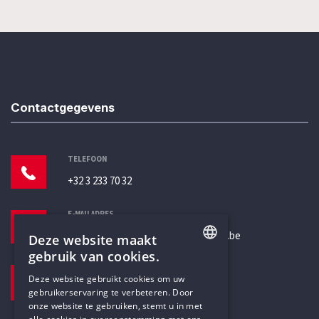
Contactgegevens
TELEFOON
+32 3 233 70 32
E-MAILADRES
secretariaat@humanistischverbond.be
Deze website maakt
gebruik van cookies.
BEZOEKADRES
ENGLISH
Deze website gebruikt cookies om uw
Pottenbrug 4
gebruikerservaring te verbeteren. Door
DUTCH
Antwerpen, 2000
onze website te gebruiken, stemt u in met