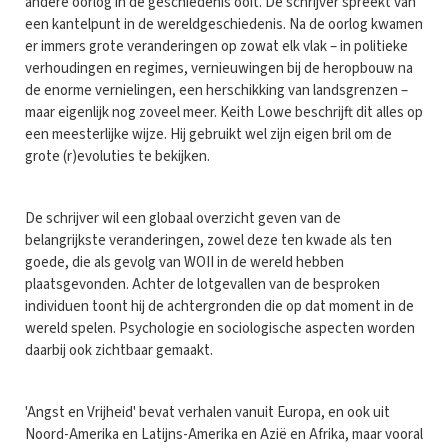
andere oorlog in de geschiedenis ooit. De schrijver spreekt van
een kantelpunt in de wereldgeschiedenis. Na de oorlog kwamen
er immers grote veranderingen op zowat elk vlak – in politieke
verhoudingen en regimes, vernieuwingen bij de heropbouw na
de enorme vernielingen, een herschikking van landsgrenzen –
maar eigenlijk nog zoveel meer. Keith Lowe beschrijft dit alles op
een meesterlijke wijze. Hij gebruikt wel zijn eigen bril om de
grote (r)evoluties te bekijken.
De schrijver wil een globaal overzicht geven van de
belangrijkste veranderingen, zowel deze ten kwade als ten
goede, die als gevolg van WOII in de wereld hebben
plaatsgevonden. Achter de lotgevallen van de besproken
individuen toont hij de achtergronden die op dat moment in de
wereld spelen. Psychologie en sociologische aspecten worden
daarbij ook zichtbaar gemaakt.
'Angst en Vrijheid' bevat verhalen vanuit Europa, en ook uit
Noord-Amerika en Latijns-Amerika en Azië en Afrika, maar vooral