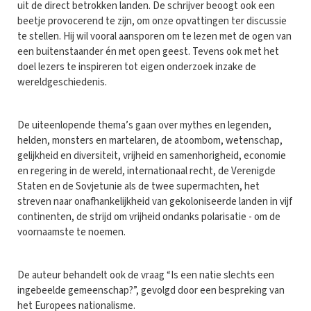
uit de direct betrokken landen. De schrijver beoogt ook een
beetje provocerend te zijn, om onze opvattingen ter discussie
te stellen. Hij wil vooral aansporen om te lezen met de ogen van
een buitenstaander én met open geest. Tevens ook met het
doel lezers te inspireren tot eigen onderzoek inzake de
wereldgeschiedenis.
De uiteenlopende thema’s gaan over mythes en legenden,
helden, monsters en martelaren, de atoombom, wetenschap,
gelijkheid en diversiteit, vrijheid en samenhorigheid, economie
en regering in de wereld, internationaal recht, de Verenigde
Staten en de Sovjetunie als de twee supermachten, het
streven naar onafhankelijkheid van gekoloniseerde landen in vijf
continenten, de strijd om vrijheid ondanks polarisatie - om de
voornaamste te noemen.
De auteur behandelt ook de vraag “Is een natie slechts een
ingebeelde gemeenschap?”, gevolgd door een bespreking van
het Europees nationalisme.