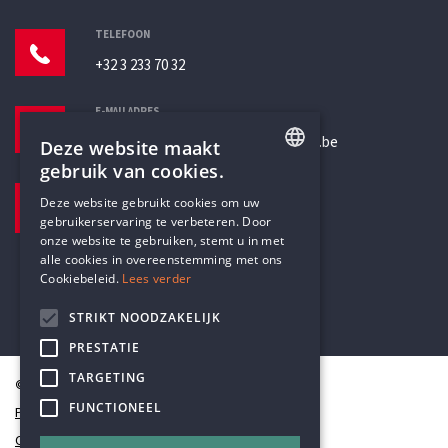
TELEFOON
+32 3 233 70 32
E-MAILADRES
secretariaat@humanistischverbond.be
Deze website maakt
gebruik van cookies.
BEZOEKADRES
ENGLISH
Deze website gebruikt cookies om uw
Pottenbrug 4
gebruikerservaring te verbeteren. Door
DUTCH
Antwerpen, 2000
onze website te gebruiken, stemt u in met
alle cookies in overeenstemming met ons
Cookiebeleid.
Lees verder
STRIKT NOODZAKELIJK
PRESTATIE
TARGETING
© Humanistisch Verbond 2026
FUNCTIONEEL
Privacy
Cookiestatement