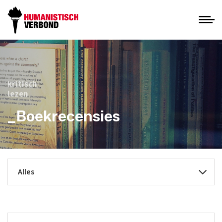
kritisch
lezen
_Boekrecensies