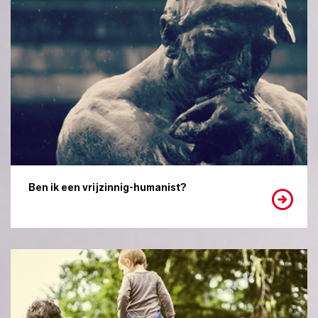
Ben ik een vrijzinnig-humanist?