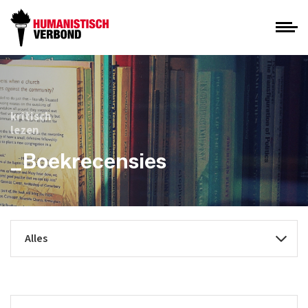
kritisch
lezen
_Boekrecensies