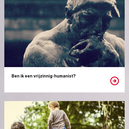
Ben ik een vrijzinnig-humanist?