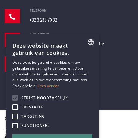
TELEFOON
+32 3 233 70 32
E-MAILADRES
secretariaat@humanistischverbond.be
Deze website maakt
gebruik van cookies.
BEZOEKADRES
ENGLISH
Deze website gebruikt cookies om uw
Pottenbrug 4
gebruikerservaring te verbeteren. Door
DUTCH
Antwerpen, 2000
onze website te gebruiken, stemt u in met
alle cookies in overeenstemming met ons
Cookiebeleid.
Lees verder
STRIKT NOODZAKELIJK
PRESTATIE
TARGETING
© Humanistisch Verbond 2026
FUNCTIONEEL
Privacy
Cookiestatement