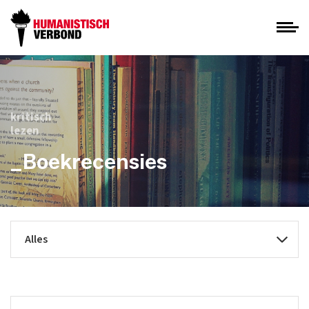
kritisch
lezen
_Boekrecensies