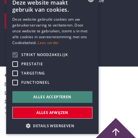
secretariaat@humanistischverbond.be
Deze website maakt
gebruik van cookies.
BEZOEKADRES
ENGLISH
Deze website gebruikt cookies om uw
Pottenbrug 4
gebruikerservaring te verbeteren. Door
DUTCH
Antwerpen, 2000
onze website te gebruiken, stemt u in met
alle cookies in overeenstemming met ons
Cookiebeleid.
Lees verder
STRIKT NOODZAKELIJK
PRESTATIE
TARGETING
© Humanistisch Verbond 2026
FUNCTIONEEL
Privacy
Cookiestatement
ALLES ACCEPTEREN
Sitemap
#codedwithlove by
Codelines
ALLES AFWIJZEN
webapplicaties
,
mobiele apps
&
maatwerk websites
DETAILS WEERGEVEN