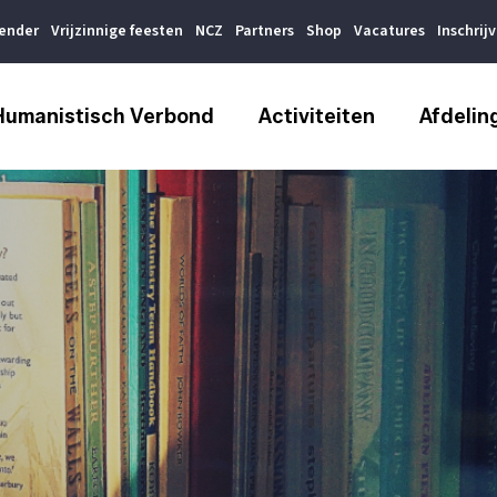
lender
Vrijzinnige feesten
NCZ
Partners
Shop
Vacatures
Inschrij
Humanistisch Verbond
Activiteiten
Afdelin