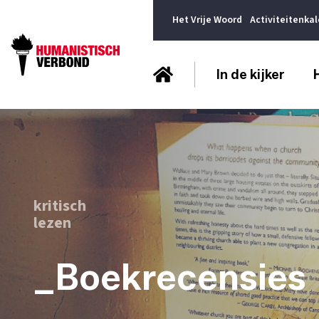
Het Vrije Woord
Activiteitenka
In de kijker
kritisch
lezen
_Boekrecensies