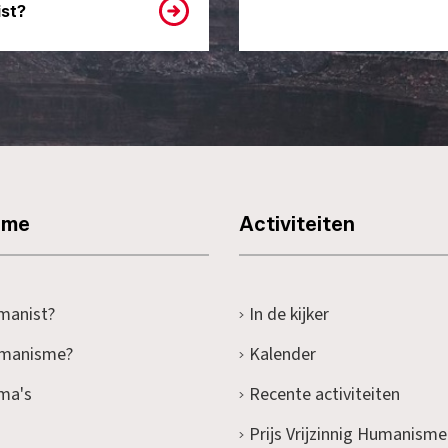
st?
sme
Activiteiten
manist?
In de kijker
umanisme?
Kalender
ma's
Recente activiteiten
Prijs Vrijzinnig Humanisme