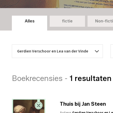
Alles
fictie
Non-fict
Boekrecensies -
1 resultaten
Thuis bij Jan Steen
Auteur
Gerdien Verschoor en Le