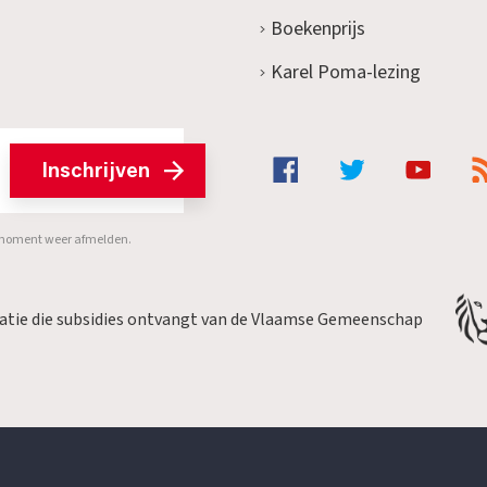
Boekenprijs
Karel Poma-lezing
Inschrijven
er moment weer afmelden.
satie die subsidies ontvangt van de Vlaamse Gemeenschap