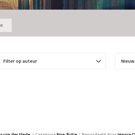
ie
a van der Vinde
/
Categorie
Non-fictie
/
Beoordeeld door
Ignace C