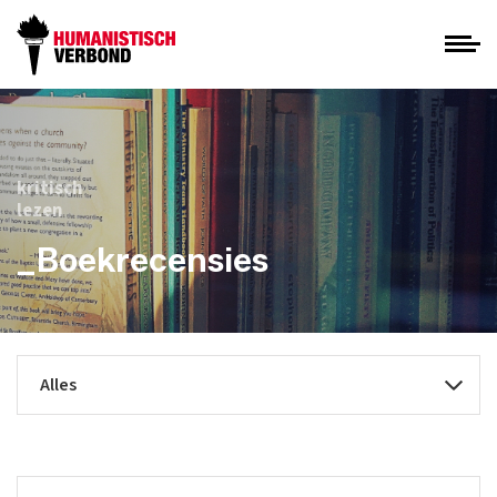
kritisch
lezen
_Boekrecensies