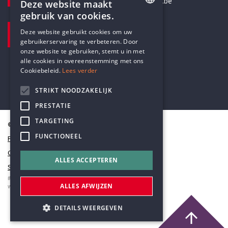
secretariaat@humanistischverbond.be
Deze website maakt
gebruik van cookies.
BEZOEKADRES
ENGLISH
Deze website gebruikt cookies om uw
Pottenbrug 4
gebruikerservaring te verbeteren. Door
DUTCH
Antwerpen, 2000
onze website te gebruiken, stemt u in met
alle cookies in overeenstemming met ons
Cookiebeleid.
Lees verder
STRIKT NOODZAKELIJK
PRESTATIE
TARGETING
© Humanistisch Verbond 2026
FUNCTIONEEL
Privacy
Cookiestatement
ALLES ACCEPTEREN
Sitemap
#codedwithlove by
Codelines
ALLES AFWIJZEN
webapplicaties
,
mobiele apps
&
maatwerk websites
DETAILS WEERGEVEN