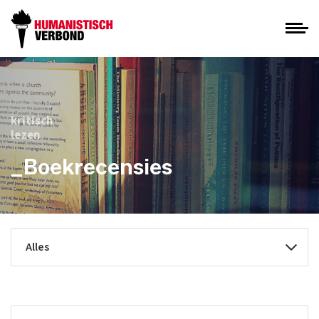
kritisch
lezen
_Boekrecensies