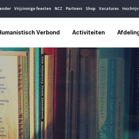
lender
Vrijzinnige feesten
NCZ
Partners
Shop
Vacatures
Inschrij
Humanistisch Verbond
Activiteiten
Afdelin