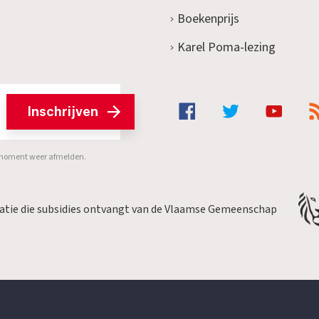
Boekenprijs
Karel Poma-lezing
Inschrijven
er moment weer afmelden.
satie die subsidies ontvangt van de Vlaamse Gemeenschap