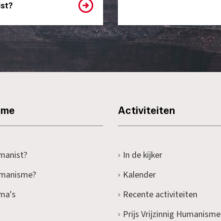
st?
sme
Activiteiten
manist?
In de kijker
umanisme?
Kalender
ma's
Recente activiteiten
Prijs Vrijzinnig Humanisme