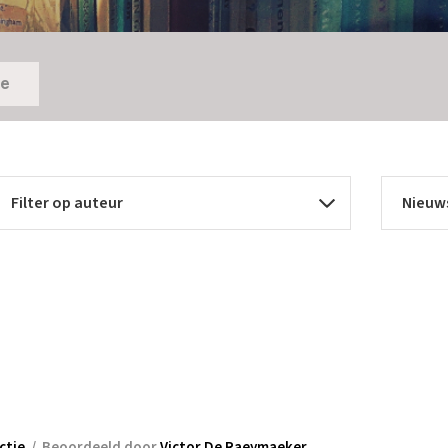
ie
ictie
/
Beoordeeld door
Victor De Raeymaeker