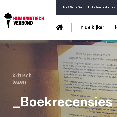
Het Vrije Woord
Activiteitenka
In de kijker
kritisch
lezen
_Boekrecensies