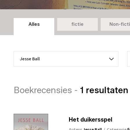
Alles
fictie
Non-fict
Boekrecensies -
1 resultaten
Het duikersspel
Auteur
Jesse Ball
/
Categorie
f