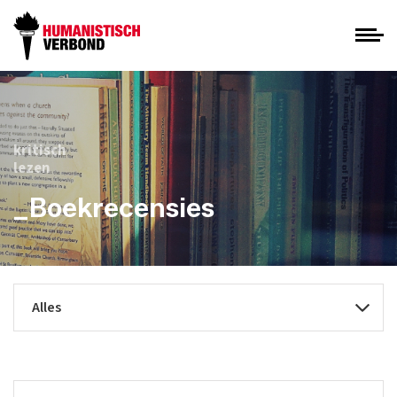
kritisch
lezen
_Boekrecensies