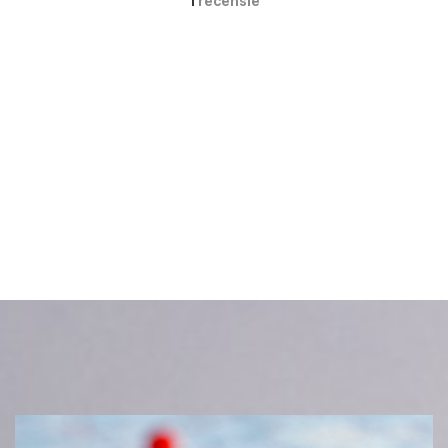
1
recensie