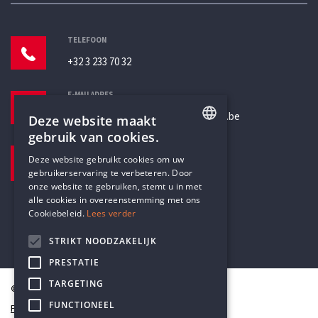
TELEFOON
+32 3 233 70 32
E-MAILADRES
secretariaat@humanistischverbond.be
Deze website maakt
gebruik van cookies.
BEZOEKADRES
ENGLISH
Deze website gebruikt cookies om uw
Pottenbrug 4
gebruikerservaring te verbeteren. Door
DUTCH
Antwerpen, 2000
onze website te gebruiken, stemt u in met
alle cookies in overeenstemming met ons
Cookiebeleid.
Lees verder
STRIKT NOODZAKELIJK
PRESTATIE
TARGETING
© Humanistisch Verbond 2026
FUNCTIONEEL
Privacy