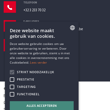
TELEFOON
+32 3 233 70 32
E-MAILADRES
secretariaat@humanistischverbond.be
Deze website maakt
gebruik van cookies.
BEZOEKADRES
ENGLISH
Deze website gebruikt cookies om uw
Pottenbrug 4
gebruikerservaring te verbeteren. Door
DUTCH
Antwerpen, 2000
onze website te gebruiken, stemt u in met
alle cookies in overeenstemming met ons
Cookiebeleid.
Lees verder
STRIKT NOODZAKELIJK
PRESTATIE
TARGETING
© Humanistisch Verbond 2026
FUNCTIONEEL
Privacy
Cookiestatement
ALLES ACCEPTEREN
Sitemap