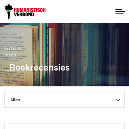
kritisch
lezen
_Boekrecensies