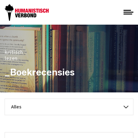
kritisch
lezen
_Boekrecensies