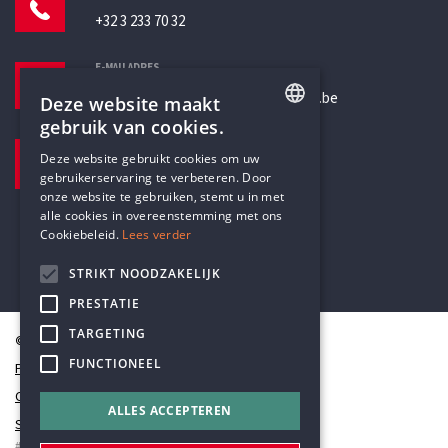
+32 3 233 70 32
E-MAILADRES
secretariaat@humanistischverbond.be
Deze website maakt
gebruik van cookies.
BEZOEKADRES
ENGLISH
Deze website gebruikt cookies om uw
Pottenbrug 4
gebruikerservaring te verbeteren. Door
DUTCH
Antwerpen, 2000
onze website te gebruiken, stemt u in met
alle cookies in overeenstemming met ons
Cookiebeleid.
Lees verder
STRIKT NOODZAKELIJK
PRESTATIE
TARGETING
© Humanistisch Verbond 2026
FUNCTIONEEL
Privacy
Cookiestatement
ALLES ACCEPTEREN
Sitemap
#codedwithlove by
Codelines