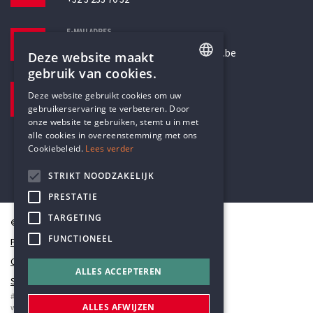
E-MAILADRES
secretariaat@humanistischverbond.be
Deze website maakt
gebruik van cookies.
BEZOEKADRES
ENGLISH
Deze website gebruikt cookies om uw
Pottenbrug 4
gebruikerservaring te verbeteren. Door
DUTCH
Antwerpen, 2000
onze website te gebruiken, stemt u in met
alle cookies in overeenstemming met ons
Cookiebeleid.
Lees verder
STRIKT NOODZAKELIJK
PRESTATIE
TARGETING
© Humanistisch Verbond 2026
FUNCTIONEEL
Privacy
Cookiestatement
ALLES ACCEPTEREN
Sitemap
#codedwithlove by
Codelines
ALLES AFWIJZEN
webapplicaties
,
mobiele apps
&
maatwerk websites