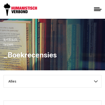
kritisch
lezen
_Boekrecensies