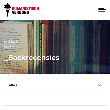
kritisch
lezen
_Boekrecensies