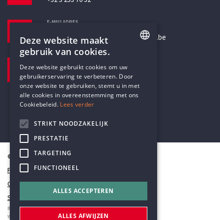
E-MAILADRES
secretariaat@humanistischverbond.be
Deze website maakt
gebruik van cookies.
BEZOEKADRES
ENGLISH
Deze website gebruikt cookies om uw
Pottenbrug 4
gebruikerservaring te verbeteren. Door
DUTCH
Antwerpen, 2000
onze website te gebruiken, stemt u in met
alle cookies in overeenstemming met ons
Cookiebeleid.
Lees verder
STRIKT NOODZAKELIJK
PRESTATIE
TARGETING
© Humanistisch Verbond 2026
FUNCTIONEEL
Privacy
Cookiestatement
ALLES ACCEPTEREN
Sitemap
#codedwithlove by
Codelines
ALLES AFWIJZEN
webapplicaties
,
mobiele apps
&
maatwerk websites