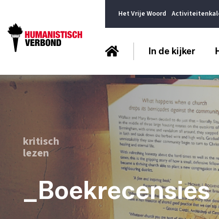
Het Vrije Woord
Activiteitenka
In de kijker
kritisch
lezen
_Boekrecensies