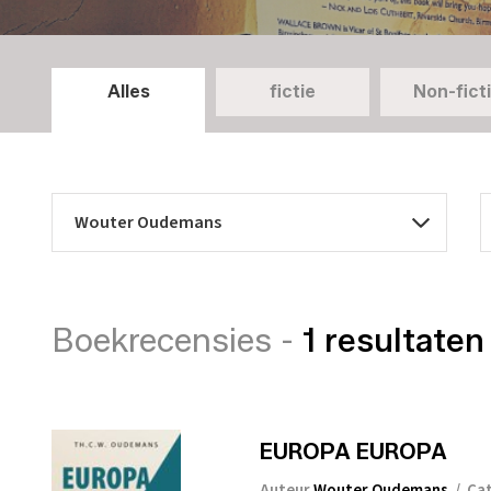
Alles
fictie
Non-fict
Boekrecensies -
1 resultaten
EUROPA EUROPA
Auteur
Wouter Oudemans
/
Ca