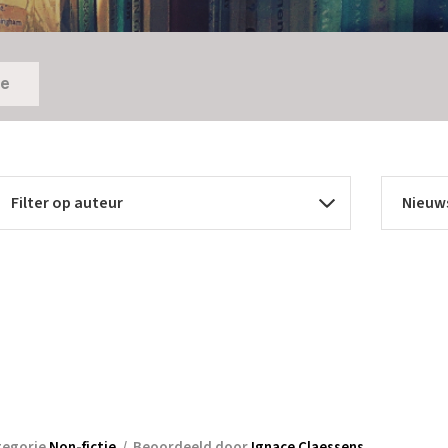
ie
tegorie
Non-fictie
/
Beoordeeld door
Ignace Claessens