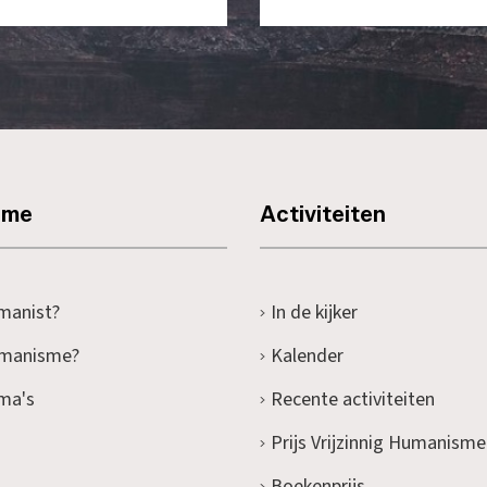
sme
Activiteiten
manist?
In de kijker
umanisme?
Kalender
ma's
Recente activiteiten
Prijs Vrijzinnig Humanisme
Boekenprijs