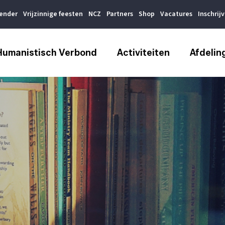
lender
Vrijzinnige feesten
NCZ
Partners
Shop
Vacatures
Inschrij
Humanistisch Verbond
Activiteiten
Afdelin