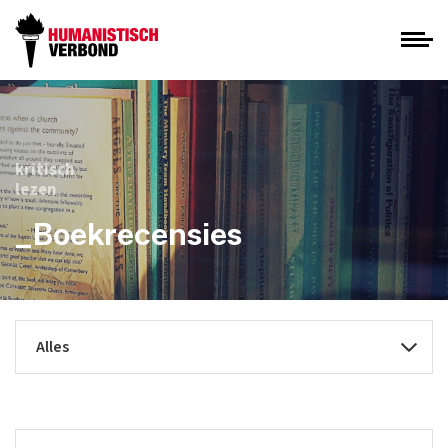
kritisch
lezen
_Boekrecensies