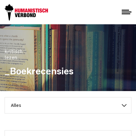
kritisch
lezen
_Boekrecensies