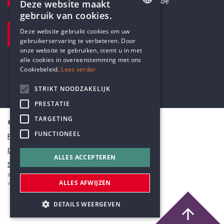
secretariaat@humanistischverbond.be
Deze website maakt
gebruik van cookies.
BEZOEKADRES
ENGLISH
Deze website gebruikt cookies om uw
Pottenbrug 4
gebruikerservaring te verbeteren. Door
DUTCH
Antwerpen, 2000
onze website te gebruiken, stemt u in met
alle cookies in overeenstemming met ons
Cookiebeleid.
Lees verder
STRIKT NOODZAKELIJK
PRESTATIE
TARGETING
© Humanistisch Verbond 2026
FUNCTIONEEL
Privacy
Cookiestatement
ALLES ACCEPTEREN
Sitemap
#codedwithlove by
Codelines
ALLES AFWIJZEN
webapplicaties
,
mobiele apps
&
maatwerk websites
DETAILS WEERGEVEN