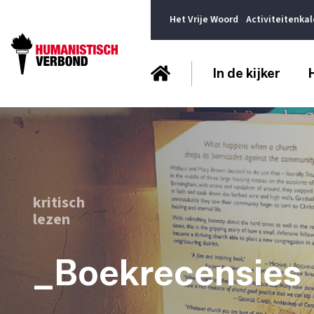
Het Vrije Woord
Activiteitenka
In de kijker
kritisch
lezen
_Boekrecensies