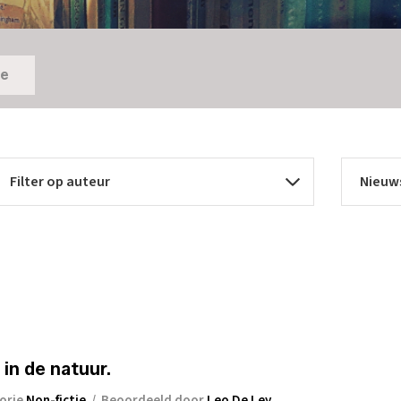
ie
in de natuur.
orie
Non-fictie
/
Beoordeeld door
Leo De Ley