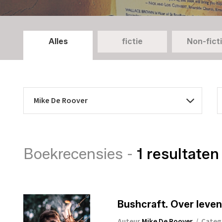
Alles
fictie
Non-fict
Boekrecensies -
1 resultaten
Bushcraft. Over leven 
Auteur
Mike De Roover
/
Categ