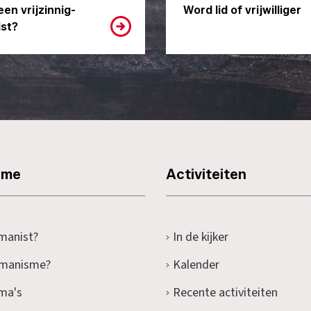
een vrijzinnig-
Word lid of vrijwilliger
st?
sme
Activiteiten
manist?
In de kijker
umanisme?
Kalender
ma's
Recente activiteiten