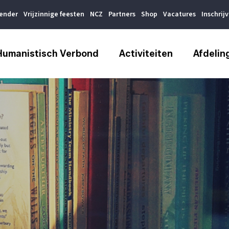
lender
Vrijzinnige feesten
NCZ
Partners
Shop
Vacatures
Inschrij
Humanistisch Verbond
Activiteiten
Afdelin