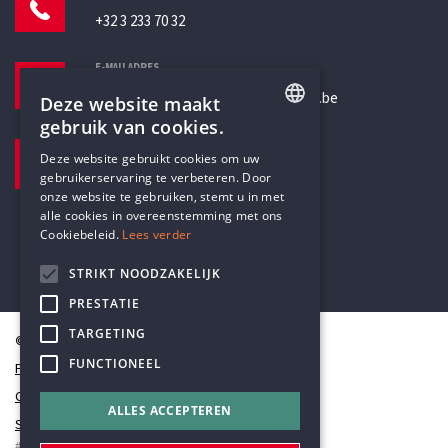
+32 3 233 70 32
E-MAILADRES
secretariaat@humanistischverbond.be
Deze website maakt
gebruik van cookies.
BEZOEKADRES
ENGLISH
Deze website gebruikt cookies om uw
Pottenbrug 4
gebruikerservaring te verbeteren. Door
DUTCH
Antwerpen, 2000
onze website te gebruiken, stemt u in met
alle cookies in overeenstemming met ons
Cookiebeleid.
Lees verder
STRIKT NOODZAKELIJK
PRESTATIE
TARGETING
© Humanistisch Verbond 2026
FUNCTIONEEL
Privacy
Cookiestatement
ALLES ACCEPTEREN
Sitemap
#codedwithlove by
Codelines