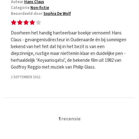
Auteur
Hans Claus
Categorie
Non-fictie
Beoordeeld door
Sophia De Wolf
Doorheen het handig hanteerbaar boekje vernoemt Hans
Claus - gevangenisdirecteur in Oudenaarde én bij sommigen
bekend van het feit dat hij in het bezit is van een
diepzinnige, rustige maar niettemin klaar en duidelijke pen -
herhaaldelijk ‘Koyaanisqatsi’, de bekende film uit 1982 van
Godfroy Reggio met muziek van Philip Glass.
1 SEPTEMBER 2022
1
recensie