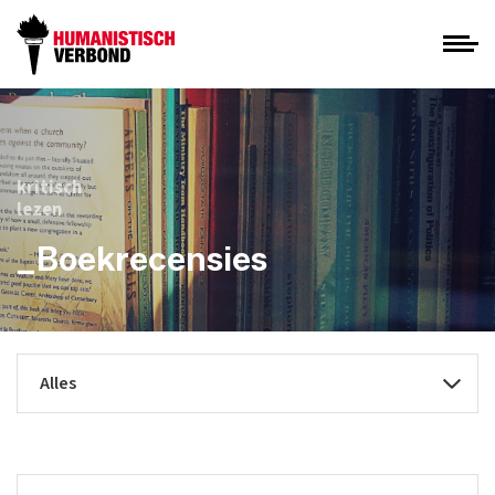
kritisch
lezen
_Boekrecensies