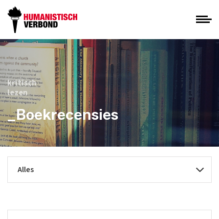
kritisch
lezen
_Boekrecensies