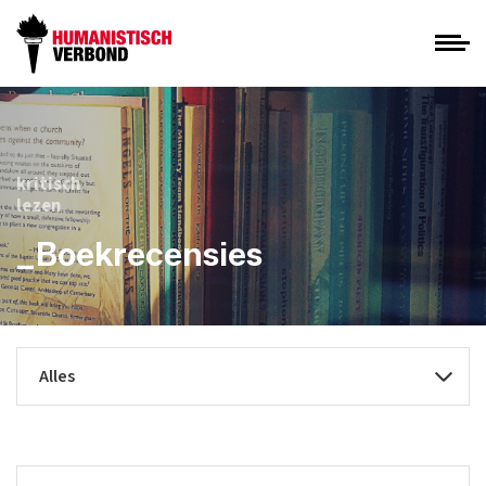
kritisch
lezen
_Boekrecensies