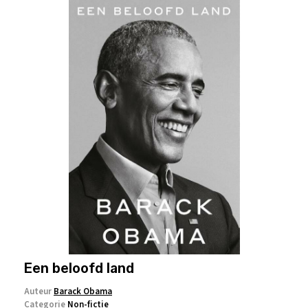
Een beloofd land
Auteur
Barack Obama
Categorie
Non-fictie