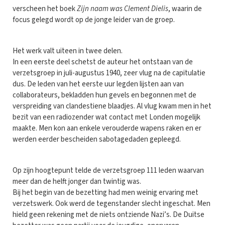
verscheen het boek
Zijn naam was Clement Dielis
, waarin de
focus gelegd wordt op de jonge leider van de groep.
Het werk valt uiteen in twee delen.
In een eerste deel schetst de auteur het ontstaan van de
verzetsgroep in juli-augustus 1940, zeer vlug na de capitulatie
dus. De leden van het eerste uur legden lijsten aan van
collaborateurs, bekladden hun gevels en begonnen met de
verspreiding van clandestiene blaadjes. Al vlug kwam men in het
bezit van een radiozender wat contact met Londen mogelijk
maakte. Men kon aan enkele verouderde wapens raken en er
werden eerder bescheiden sabotagedaden gepleegd.
Op zijn hoogtepunt telde de verzetsgroep 111 leden waarvan
meer dan de helft jonger dan twintig was.
Bij het begin van de bezetting had men weinig ervaring met
verzetswerk. Ook werd de tegenstander slecht ingeschat. Men
hield geen rekening met de niets ontziende Nazi’s. De Duitse