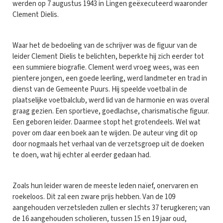
werden op 7 augustus 1943 in Lingen geëxecuteerd waaronder
Clement Dielis.
Waar het de bedoeling van de schrijver was de figuur van de
leider Clement Dielis te belichten, beperkte hij zich eerder tot
een summiere biografie. Clement werd vroeg wees, was een
pientere jongen, een goede leerling, werd landmeter en trad in
dienst van de Gemeente Puurs. Hij speelde voetbal in de
plaatselijke voetbalclub, werd lid van de harmonie en was overal
graag gezien. Een sportieve, goedlachse, charismatische figuur.
Een geboren leider. Daarmee stopt het grotendeels. Wel wat
pover om daar een boek aan te wijden. De auteur ving dit op
door nogmaals het verhaal van de verzetsgroep uit de doeken
te doen, wat hij echter al eerder gedaan had.
Zoals hun leider waren de meeste leden naïef, onervaren en
roekeloos. Dit zal een zware prijs hebben. Van de 109
aangehouden verzetsleden zullen er slechts 37 terugkeren; van
de 16 aangehouden scholieren, tussen 15 en 19 jaar oud,