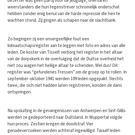
bezetter was geen partij voor de jeugdige, onervaren
weerstanders die hun tegenstrever schromelijk onderschat
hebben zonder enig benul van de harde repressie die hen te
wachten stond. Zij gingen als schapen naar de slachtbank.
Zo begingen zij een onvergeeflijke fout een
lidmaatschapsregister aan te leggen met foto en adres van alle
leden. De koster van Tisselt verborg het register in het altaar
van de dorpskerk in de overtuiging dat de Duitse overheid het
niet zou wagen het heilige altaar te schenden. Wel dus! Dit
register was “gefundenes Fressen” om de groep op te rollen. In
september-oktober 1941 werden 109 leden opgepakt. Slechts
twee, die zich niet hadden laten registreren, konden de dans
ontspringen.
Na opsluiting in de gevangenissen van Antwerpen en Sint-Gillis
werden ze gedeporteerd naar Duitsland. In Wuppertal volgde
hun proces. Zestien kregen de doodstraf. Vier
genadeverzoeken werden achteraf ingewilligd. Twaalf leden