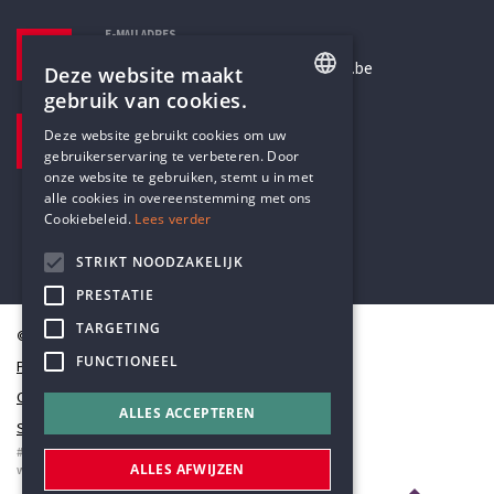
E-MAILADRES
secretariaat@humanistischverbond.be
Deze website maakt
gebruik van cookies.
BEZOEKADRES
ENGLISH
Deze website gebruikt cookies om uw
Pottenbrug 4
gebruikerservaring te verbeteren. Door
DUTCH
Antwerpen, 2000
onze website te gebruiken, stemt u in met
alle cookies in overeenstemming met ons
Cookiebeleid.
Lees verder
STRIKT NOODZAKELIJK
PRESTATIE
TARGETING
© Humanistisch Verbond 2026
FUNCTIONEEL
Privacy
Cookiestatement
ALLES ACCEPTEREN
Sitemap
#codedwithlove by
Codelines
ALLES AFWIJZEN
webapplicaties
,
mobiele apps
&
maatwerk websites