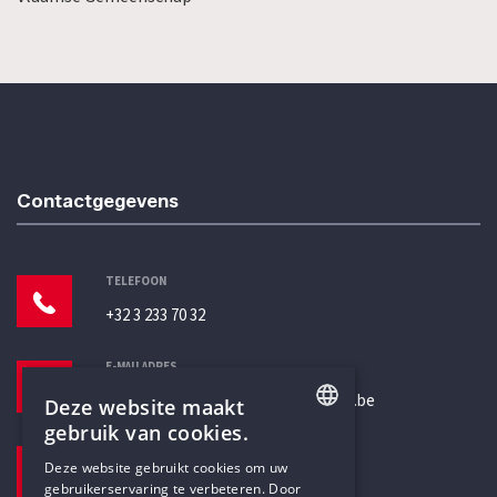
Contactgegevens
TELEFOON
+32 3 233 70 32
E-MAILADRES
secretariaat@humanistischverbond.be
Deze website maakt
gebruik van cookies.
BEZOEKADRES
ENGLISH
Deze website gebruikt cookies om uw
Pottenbrug 4
gebruikerservaring te verbeteren. Door
DUTCH