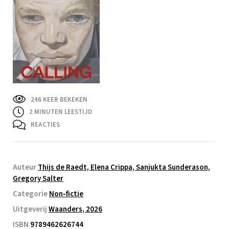
246 KEER BEKEKEN
2
MINUTEN LEESTIJD
REACTIES
Auteur
Thijs de Raedt, Elena Crippa, Sanjukta Sunderason,
Gregory Salter
Categorie
Non-fictie
Uitgeverij
Waanders, 2026
ISBN
9789462626744