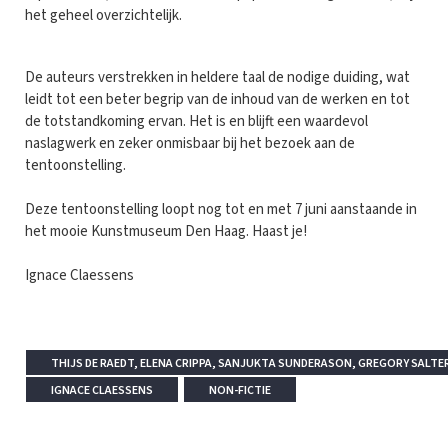
het geheel overzichtelijk.
De auteurs verstrekken in heldere taal de nodige duiding, wat
leidt tot een beter begrip van de inhoud van de werken en tot
de totstandkoming ervan. Het is en blijft een waardevol
naslagwerk en zeker onmisbaar bij het bezoek aan de
tentoonstelling.
Deze tentoonstelling loopt nog tot en met 7 juni aanstaande in
het mooie Kunstmuseum Den Haag. Haast je!
Ignace Claessens
THIJS DE RAEDT, ELENA CRIPPA, SANJUKTA SUNDERASON, GREGORY SALTE
IGNACE CLAESSENS
NON-FICTIE