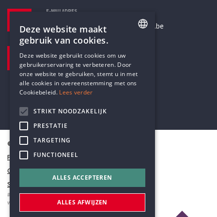
E-MAILADRES
secretariaat@humanistischverbond.be
Deze website maakt
gebruik van cookies.
BEZOEKADRES
ENGLISH
Deze website gebruikt cookies om uw
Pottenbrug 4
gebruikerservaring te verbeteren. Door
DUTCH
Antwerpen, 2000
onze website te gebruiken, stemt u in met
alle cookies in overeenstemming met ons
Cookiebeleid.
Lees verder
STRIKT NOODZAKELIJK
PRESTATIE
TARGETING
© Humanistisch Verbond 2026
FUNCTIONEEL
Privacy
Cookiestatement
ALLES ACCEPTEREN
Sitemap
#codedwithlove by
Codelines
ALLES AFWIJZEN
webapplicaties
,
mobiele apps
&
maatwerk websites