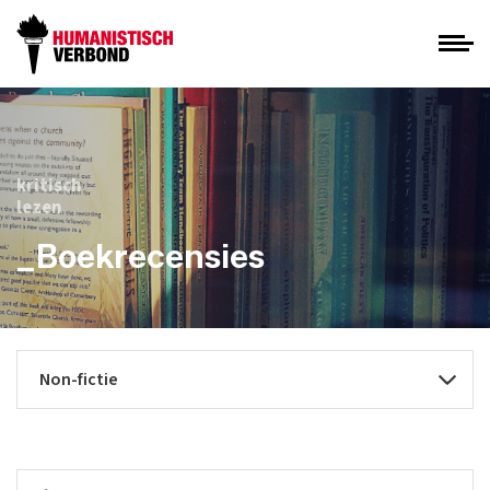
kritisch
lezen
_Boekrecensies