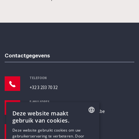
Contactgegevens
TELEFOON
+32 3 233 70 32
E-MAILADRES
secretariaat@humanistischverbond.be
Deze website maakt
gebruik van cookies.
BEZOEKADRES
ENGLISH
Deze website gebruikt cookies om uw
Pottenbrug 4
gebruikerservaring te verbeteren. Door
DUTCH