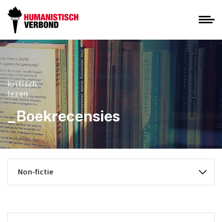
kritisch
lezen
_Boekrecensies