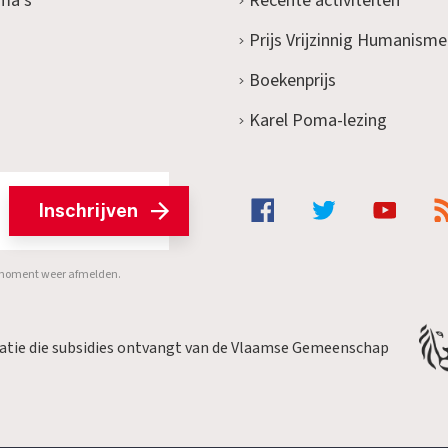
ma's
Recente activiteiten
Prijs Vrijzinnig Humanisme
Boekenprijs
Karel Poma-lezing
Inschrijven
er moment weer afmelden.
satie die subsidies ontvangt van de Vlaamse Gemeenschap