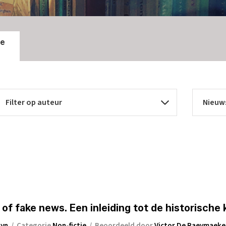
ie
 fake news. Een inleiding tot de historische k
lyn
/
Categorie
Non-fictie
/
Beoordeeld door
Victor De Raeymaeke