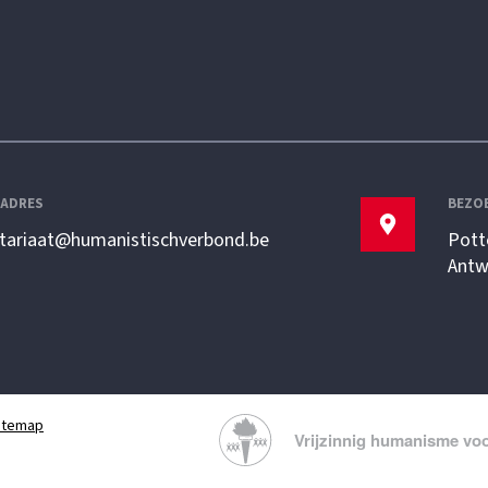
LADRES
BEZO
etariaat@humanistischverbond.be
Pott
Antw
itemap