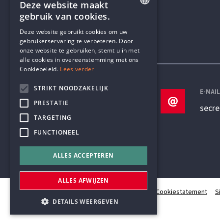
Deze website maakt
gebruik van cookies.
ENGLISH
Deze website gebruikt cookies om uw
gebruikerservaring te verbeteren. Door
DUTCH
onze website te gebruiken, stemt u in met
Contactgegevens
alle cookies in overeenstemming met ons
Cookiebeleid.
Lees verder
STRIKT NOODZAKELIJK
TELEFOON
E-MAI
PRESTATIE
+32 3 233 70 32
secr
TARGETING
FUNCTIONEEL
ALLES ACCEPTEREN
ALLES AFWIJZEN
© Humanistisch Verbond 2026
Privacy
Cookiestatement
S
DETAILS WEERGEVEN
#codedwithlove by
Codelines
webapplicaties
,
mobiele apps
&
maatwerk websites