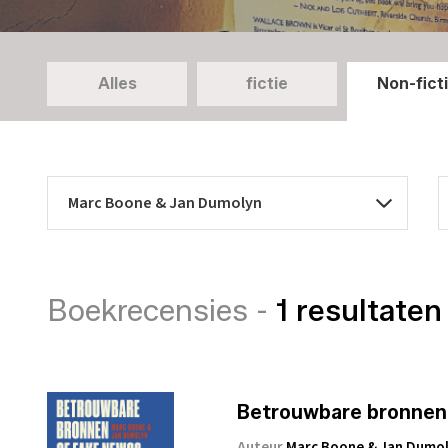
Alles
fictie
Non-fict
Boekrecensies -
1 resultaten
Betrouwbare bronnen of
Auteur
Marc Boone & Jan Dumo