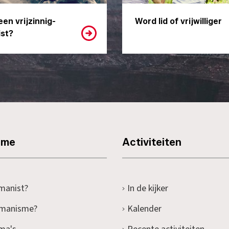
een vrijzinnig-
Word lid of vrijwilliger
st?
sme
Activiteiten
manist?
In de kijker
umanisme?
Kalender