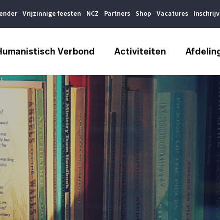
lender
Vrijzinnige feesten
NCZ
Partners
Shop
Vacatures
Inschrij
Humanistisch Verbond
Activiteiten
Afdelin