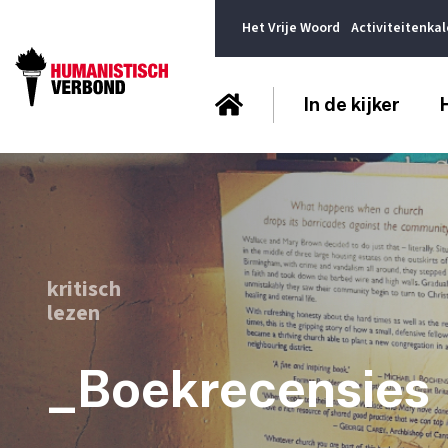
Het Vrije Woord
Activiteitenka
In de kijker
kritisch
lezen
_Boekrecensies