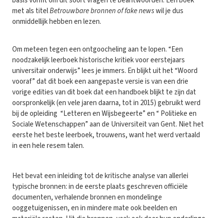
basis vormt om dit soort vragen te beantwoorden. Een boek
met als titel
Betrouwbare bronnen of fake news
wil je dus
onmiddellijk hebben en lezen.
Om meteen tegen een ontgoocheling aan te lopen. “Een
noodzakelijk leerboek historische kritiek voor eerstejaars
universitair onderwijs” lees je immers. En blijkt uit het “Woord
vooraf” dat dit boek een aangepaste versie is van een drie
vorige edities van dit boek dat een handboek blijkt te zijn dat
oorspronkelijk (en vele jaren daarna, tot in 2015) gebruikt werd
bij de opleiding “Letteren en Wijsbegeerte” en “ Politieke en
Sociale Wetenschappen” aan de Universiteit van Gent. Niet het
eerste het beste leerboek, trouwens, want het werd vertaald
in een hele resem talen.
Het bevat een inleiding tot de kritische analyse van allerlei
typische bronnen: in de eerste plaats geschreven officiële
documenten, verhalende bronnen en mondelinge
ooggetuigenissen, en in mindere mate ook beelden en