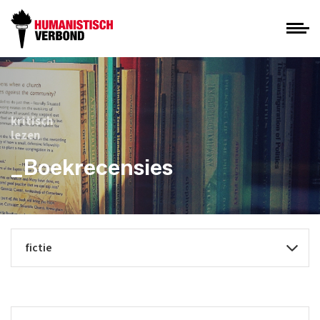
kritisch
lezen
_Boekrecensies