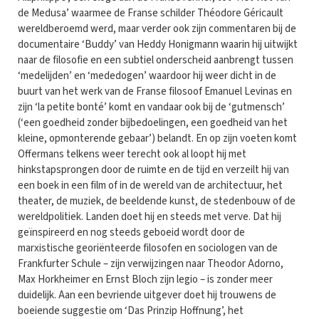
de Medusa’ waarmee de Franse schilder Théodore Géricault
wereldberoemd werd, maar verder ook zijn commentaren bij de
documentaire ‘Buddy’ van Heddy Honigmann waarin hij uitwijkt
naar de filosofie en een subtiel onderscheid aanbrengt tussen
‘medelijden’ en ‘mededogen’ waardoor hij weer dicht in de
buurt van het werk van de Franse filosoof Emanuel Levinas en
zijn ‘la petite bonté’ komt en vandaar ook bij de ‘gutmensch’
(‘een goedheid zonder bijbedoelingen, een goedheid van het
kleine, opmonterende gebaar’) belandt. En op zijn voeten komt
Offermans telkens weer terecht ook al loopt hij met
hinkstapsprongen door de ruimte en de tijd en verzeilt hij van
een boek in een film of in de wereld van de architectuur, het
theater, de muziek, de beeldende kunst, de stedenbouw of de
wereldpolitiek. Landen doet hij en steeds met verve. Dat hij
geïnspireerd en nog steeds geboeid wordt door de
marxistische georiënteerde filosofen en sociologen van de
Frankfurter Schule – zijn verwijzingen naar Theodor Adorno,
Max Horkheimer en Ernst Bloch zijn legio – is zonder meer
duidelijk. Aan een bevriende uitgever doet hij trouwens de
boeiende suggestie om ‘Das Prinzip Hoffnung’, het