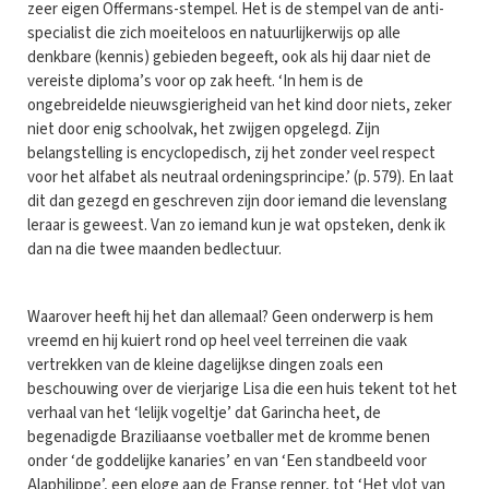
zeer eigen Offermans-stempel. Het is de stempel van de anti-
specialist die zich moeiteloos en natuurlijkerwijs op alle
denkbare (kennis) gebieden begeeft, ook als hij daar niet de
vereiste diploma’s voor op zak heeft. ‘In hem is de
ongebreidelde nieuwsgierigheid van het kind door niets, zeker
niet door enig schoolvak, het zwijgen opgelegd. Zijn
belangstelling is encyclopedisch, zij het zonder veel respect
voor het alfabet als neutraal ordeningsprincipe.’ (p. 579). En laat
dit dan gezegd en geschreven zijn door iemand die levenslang
leraar is geweest. Van zo iemand kun je wat opsteken, denk ik
dan na die twee maanden bedlectuur.
Waarover heeft hij het dan allemaal? Geen onderwerp is hem
vreemd en hij kuiert rond op heel veel terreinen die vaak
vertrekken van de kleine dagelijkse dingen zoals een
beschouwing over de vierjarige Lisa die een huis tekent tot het
verhaal van het ‘lelijk vogeltje’ dat Garincha heet, de
begenadigde Braziliaanse voetballer met de kromme benen
onder ‘de goddelijke kanaries’ en van ‘Een standbeeld voor
Alaphilippe’, een eloge aan de Franse renner, tot ‘Het vlot van