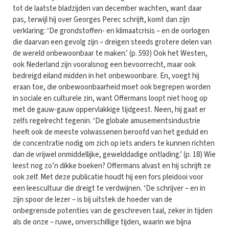
tot de laatste bladzijden van december wachten, want daar
pas, terwijl hij over Georges Perec schrijft, komt dan zijn
verklaring: ‘De grondstoffen- en klimaatcrisis – en de oorlogen
die daarvan een gevolg zijn – dreigen steeds grotere delen van
de wereld onbewoonbaar te maken.’ (p. 593) Ook het Westen,
ook Nederland zijn vooralsnog een bevoorrecht, maar ook
bedreigd eiland midden in het onbewoonbare. En, voegt hij
eraan toe, die onbewoonbaarheid moet ook begrepen worden
in sociale en culturele zin, want Offermans loopt niet hoog op
met de gauw-gauw oppervlakkige tijdgeest. Neen, hij gaat er
zelfs regelrecht tegenin. ‘De globale amusementsindustrie
heeft ook de meeste volwassenen beroofd van het geduld en
de concentratie nodig om zich op iets anders te kunnen richten
dan de vrijwel onmiddellijke, gewelddadige ontlading.’ (p. 18) Wie
leest nog zo’n dikke boeken? Offermans alvast en hij schrijft ze
ook zelf. Met deze publicatie houdt hij een fors pleidooi voor
een leescultuur die dreigt te verdwijnen. ‘De schrijver – en in
zijn spoor de lezer – is bij uitstek de hoeder van de
onbegrensde potenties van de geschreven taal, zeker in tijden
als de onze – ruwe, onverschillige tijden, waarin we bijna