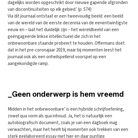
dagelijks worden opgeschrikt door nieuwe gapende afgronden
van discontinuïteiten op elk gebied.’ (p. 574)
Via dit journaal ontstaat er een tweevoudig beeld: een beeld
van de wereld van de eerste decennia van de eenentwintigste
eeuw en – laat het duidelijk zijn – het wereldbeeld van een
geëngageerde linkse intellectueel die zich in het
onbewoonbare staande probeert te houden. Offermans doet
dat in het pre-coronajaar 2019, maar bij momenten leest het
journaal ook als een onheilspellend voorspel op een
aangekondigde ramp.
_Geen onderwerp is hem vreemd
Midden in het onbewoonbare’ is een hybride schrijfoefening,
zowel qua vorm als qua inhoud. Ja, het is natuurlijk een
autobiografisch document, zoals je van een dagboek mag
verwachten, maar het heeft bij momenten ook trekken van een
sterk geëlaboreerd essay met hier en daar puntige