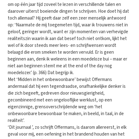
om op één jaar tijd zoveel te lezen in verschillende talen en
daarover uiterst boeiende dingen te schrijven. Hoe doet hij dat
toch allemaal? Hij geeft daar zelf een zeer menselijk antwoord
op: ‘Naarmate de mij toegemeten tijd, waar ik trouwens niet in
geloof, geringer wordt, want er zijn momenten van verhevigde
realiteitszin waarin ik aan dat besef toch niet ontkom, lijkt het
wel of ik door steeds meer lees- en schrijfwensen wordt
belaagd die erom smeken te worden vervuld. Er is geen
beginnen aan, denk ik weleens in een moedeloze bui – maar er
niet aan beginnen stemt me at the end of the day nog
moedelozer.’ (p. 366) Dat begrijp ik.
Met ‘Midden in het onbewoonbare’ bewijst Offermans
andermaal dat hij een tegendraadse, onafhankelijke denker is
die zich begeeft, gedreven door nieuwsgierigheid,
gecombineerd met een ongelooflijke werklust, op een
eigenzinnige, grensoverschrijdende weg om ‘het
onbewoonbare bewoonbaar te maken, in beeld, in taal, in de
realiteit’.
‘Dit journaal ’, zo schrijft Offermans, is daarom allereerst, in elk
geval voor mij, een oefening in het brandend houden van het