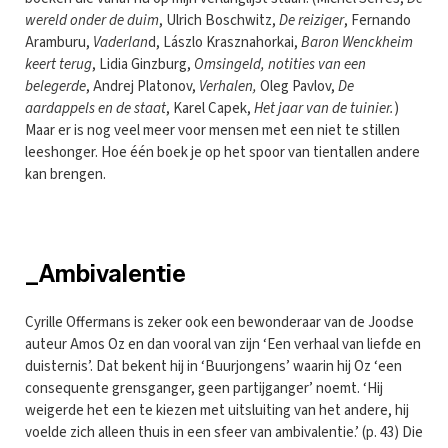
wereld onder de duim
, Ulrich Boschwitz,
De reiziger
, Fernando
Aramburu,
Vaderlan
d, Lászlo Krasznahorkai,
Baron Wenckheim
keert terug
, Lidia Ginzburg,
Omsingeld, notities van een
belegerde
, Andrej Platonov,
Verhalen,
Oleg Pavlov,
De
aardappels en de staat
, Karel Capek,
Het jaar van de tuinier.
)
Maar er is nog veel meer voor mensen met een niet te stillen
leeshonger. Hoe één boek je op het spoor van tientallen andere
kan brengen.
_Ambivalentie
Cyrille Offermans is zeker ook een bewonderaar van de Joodse
auteur Amos Oz en dan vooral van zijn ‘Een verhaal van liefde en
duisternis’. Dat bekent hij in ‘Buurjongens’ waarin hij Oz ‘een
consequente grensganger, geen partijganger’ noemt. ‘Hij
weigerde het een te kiezen met uitsluiting van het andere, hij
voelde zich alleen thuis in een sfeer van ambivalentie.’ (p. 43) Die