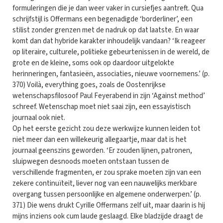
formuleringen die je dan weer vaker in cursiefjes aantreft. Qua
schrijfstijl is Offermans een begenadigde ‘borderliner’, een
stilist zonder grenzen met de nadruk op dat laatste. En waar
komt dan dat hybride karakter inhoudelijk vandaan? ‘Ik reageer
op literaire, culturele, politieke gebeurtenissen in de wereld, de
grote en de kleine, soms ook op daardoor uitgelokte
herinneringen, fantasieën, associaties, nieuwe voornemens.’ (p.
370) Voilà, everything goes, zoals de Oostenrijkse
wetenschapsfilosoof Paul Feyerabend in zijn ‘Against method’
schreef. Wetenschap moet niet saai zijn, een essayistisch
journaal ook niet.
Op het eerste gezicht zou deze werkwijze kunnen leiden tot
niet meer dan een willekeurig allegaartje, maar dat is het
journaal geenszins geworden. ‘Er zouden lijnen, patronen,
sluipwegen desnoods moeten ontstaan tussen de
verschillende fragmenten, er zou sprake moeten zijn van een
zekere continuïteit, liever nog van een nauwelijks merkbare
overgang tussen persoonlijke en algemene onderwerpen.’ (p.
371) Die wens drukt Cyrille Offermans zelf uit, maar daarin is hij
mijns inziens ook cum laude geslaagd. Elke bladzijde draagt de