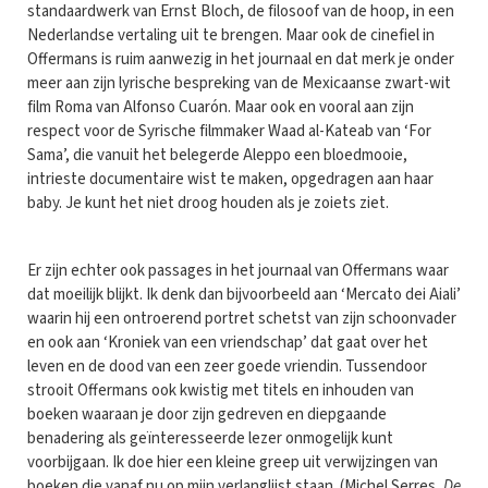
standaardwerk van Ernst Bloch, de filosoof van de hoop, in een
Nederlandse vertaling uit te brengen. Maar ook de cinefiel in
Offermans is ruim aanwezig in het journaal en dat merk je onder
meer aan zijn lyrische bespreking van de Mexicaanse zwart-wit
film Roma van Alfonso Cuarón. Maar ook en vooral aan zijn
respect voor de Syrische filmmaker Waad al-Kateab van ‘For
Sama’, die vanuit het belegerde Aleppo een bloedmooie,
intrieste documentaire wist te maken, opgedragen aan haar
baby. Je kunt het niet droog houden als je zoiets ziet.
Er zijn echter ook passages in het journaal van Offermans waar
dat moeilijk blijkt. Ik denk dan bijvoorbeeld aan ‘Mercato dei Aiali’
waarin hij een ontroerend portret schetst van zijn schoonvader
en ook aan ‘Kroniek van een vriendschap’ dat gaat over het
leven en de dood van een zeer goede vriendin. Tussendoor
strooit Offermans ook kwistig met titels en inhouden van
boeken waaraan je door zijn gedreven en diepgaande
benadering als geïnteresseerde lezer onmogelijk kunt
voorbijgaan. Ik doe hier een kleine greep uit verwijzingen van
boeken die vanaf nu op mijn verlanglijst staan. (Michel Serres,
De