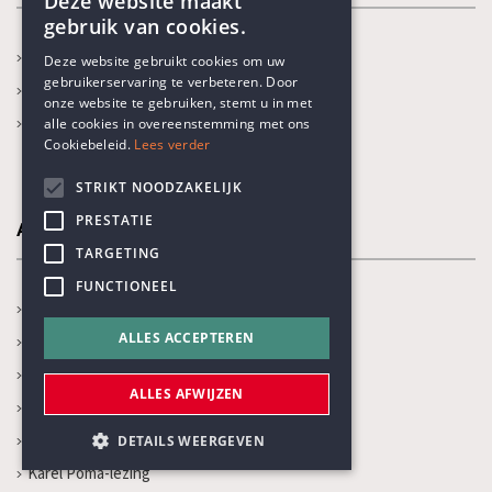
Deze website maakt
gebruik van cookies.
ENGLISH
Ben ik humanist?
Deze website gebruikt cookies om uw
gebruikerservaring te verbeteren. Door
DUTCH
Wat is humanisme?
onze website te gebruiken, stemt u in met
Onze thema's
alle cookies in overeenstemming met ons
Cookiebeleid.
Lees verder
STRIKT NOODZAKELIJK
PRESTATIE
Activiteiten
TARGETING
FUNCTIONEEL
In de kijker
ALLES ACCEPTEREN
Kalender
Recente activiteiten
ALLES AFWIJZEN
Prijs Vrijzinnig Humanisme
Boekenprijs
DETAILS WEERGEVEN
Karel Poma-lezing