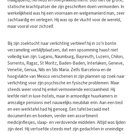
maaglijdend, nerveus en overprikkeld mens. Dus niet de grote,
statische krachtpatser die zijn geschriften doen vermoeden. In
werkelijkheid was hij een voornaam en welgemanierd man, zeer
zachtaardig en verlegen. Hij was op de vlucht voor de wereld,
maar vooral voor zichzelf.
Bij zijn zoektocht naar verlichting verbleef hij in zo’n bonte
verzameling verblijfplaatsen, dat een opsomming haast niet
volledig kan zijn: Lugano, Naumburg, Bayreuth, Luzern, Chilon,
Sorrento, Ragaz, St Moritz, Baden-Baden, Interlaken, Geneve,
Venetië, Genua, Nils en Sils Maria. Zelfs Barcelona en de
hoogvlakte van Mexico verschenen in zijn plannen op zoek naar
verlichting voor zijn psychische en fysische problemen. Maar
steeds weer vond hij enkel vermoeiende eenzaamheid. Hij
leefde niet in luxe-hotels, maar in armoedige huurkamers in
armzalige pensions met nauwelijks meubilair erin. Aan een bed
en een werktafel had hij genoeg. Een tafel bezaaid met
documenten en boeken, verder een assortiment
medicijnflesjes, slaap- en verdovende middelen. Altijd was lijden
zijn deel. Hij vertoefde steeds met zijn gedachten in oneindige