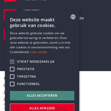
E-MAILADRES
secretariaat@humanistischverbond.be
Deze website maakt
gebruik van cookies.
BEZOEKADRES
ENGLISH
Deze website gebruikt cookies om uw
Pottenbrug 4
gebruikerservaring te verbeteren. Door
DUTCH
Antwerpen, 2000
onze website te gebruiken, stemt u in met
alle cookies in overeenstemming met ons
Cookiebeleid.
Lees verder
STRIKT NOODZAKELIJK
PRESTATIE
TARGETING
© Humanistisch Verbond 2026
FUNCTIONEEL
Privacy
Cookiestatement
ALLES ACCEPTEREN
Sitemap
#codedwithlove by
Codelines
ALLES AFWIJZEN
webapplicaties
,
mobiele apps
&
maatwerk websites