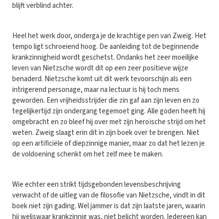
blijft verblind achter.
Heel het werk door, onderga je de krachtige pen van Zweig. Het
tempo ligt schroeiend hoog. De aanleiding tot de beginnende
krankzinnigheid wordt geschetst. Ondanks het zeer moeilijke
leven van Nietzsche wordt dit op een zeer positieve wijze
benaderd. Nietzsche komt uit dit werk tevoorschijn als een
intrigerend personage, maar na lectuur is hij toch mens
geworden. Een vrijheidsstrijder die zin gaf aan zijn leven en zo
tegelijkertijd zijn ondergang tegemoet ging. Alle goden heeft hij
omgebracht en zo bleef hij over met zijn heroïsche strijd om het
weten. Zweig slaagt erin dit in zijn boek over te brengen. Niet
op een artificiële of diepzinnige manier, maar zo dat het lezen je
de voldoening schenkt om het zelf mee te maken.
Wie echter een strikt tijdsgebonden levensbeschrijving
verwacht of de uitleg van de filosofie van Nietzsche, vindt in dit
boek niet zijn gading. Wel jammer is dat zijn laatste jaren, waarin
hij weliswaar krankzinnig was, niet belicht worden. Iedereen kan