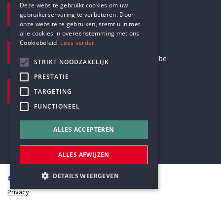
Deze website gebruikt cookies om uw
TELEFOON
gebruikerservaring te verbeteren. Door
DUTCH
+32 3 233 70 32
onze website te gebruiken, stemt u in met
alle cookies in overeenstemming met ons
Cookiebeleid.
Lees verder
E-MAILADRES
secretariaat@humanistischverbond.be
STRIKT NOODZAKELIJK
PRESTATIE
BEZOEKADRES
TARGETING
Pottenbrug 4
FUNCTIONEEL
Antwerpen, 2000
ALLES ACCEPTEREN
ALLES AFWIJZEN
DETAILS WEERGEVEN
© Humanistisch Verbond 2026
Privacy
Cookiestatement
Strikt noodzakelijk
Prestatie
Sitemap