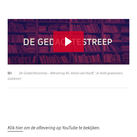
De Gedachtestreep – Aflevering 46: Anton van Hooff, 'Je hebt gewonnen,
Galileeër'
K
lik hier
om de aflevering op YouTube te bekijken.