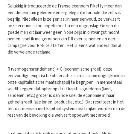
G
elukkig introduceerde de Franse econoom Piketty meer dan
een decennium geleden een erg elegante formule die zelfs ik
begrijp. Niet alleen is ze geniaal in haar eenvoud, ze verklaart
onze economische ongelijkheid in één oogopslag. Gezien de
goede man dit jaar weer geen Nobelprijs in ontvangst mocht
nemen, voel ik me geroepen zijn PR over te nemen en een
campagne voor R>G te starten. Het is eens wat anders dan al
die vervelende reclame.
R (vermogensrendement) > G (economische groei): deze
eenvoudige empirische observatie is cruciaal om ongelijkheid in
onze kapitalistische maatschappij te begrijpen. In mensentaal
wil dit zeggen dat opbrengst uit kapitaalgoederen (land,
aandelen, etc.) groter is dan hoe snel de economie in haar
geheel groeit (alle lonen, productie, etc.). Dat resulteert in het
feit dat mensen met kapitaal systematisch rijker worden dan de
rest van de bevolking die welvaart opbouwt met arbeid.
Laat me dat inzichtelijk maken met een voorbeeld. Als je