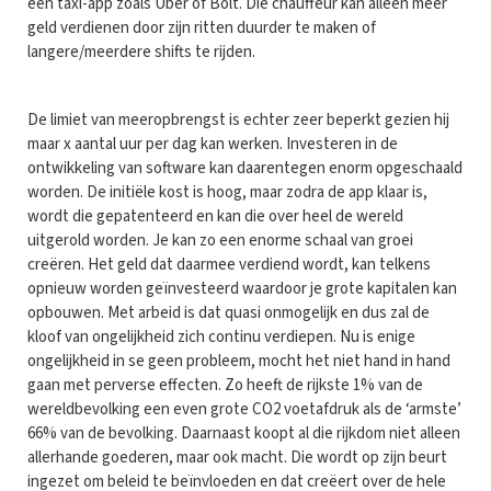
een taxi-app zoals Uber of Bolt. Die chauffeur kan alleen meer
geld verdienen door zijn ritten duurder te maken of
langere/meerdere shifts te rijden.
De limiet van meeropbrengst is echter zeer beperkt gezien hij
maar x aantal uur per dag kan werken. Investeren in de
ontwikkeling van software kan daarentegen enorm opgeschaald
worden. De initiële kost is hoog, maar zodra de app klaar is,
wordt die gepatenteerd en kan die over heel de wereld
uitgerold worden. Je kan zo een enorme schaal van groei
creëren. Het geld dat daarmee verdiend wordt, kan telkens
opnieuw worden geïnvesteerd waardoor je grote kapitalen kan
opbouwen. Met arbeid is dat quasi onmogelijk en dus zal de
kloof van ongelijkheid zich continu verdiepen. Nu is enige
ongelijkheid in se geen probleem, mocht het niet hand in hand
gaan met perverse effecten. Zo heeft de rijkste 1% van de
wereldbevolking een even grote CO2 voetafdruk als de ‘armste’
66% van de bevolking. Daarnaast koopt al die rijkdom niet alleen
allerhande goederen, maar ook macht. Die wordt op zijn beurt
ingezet om beleid te beïnvloeden en dat creëert over de hele