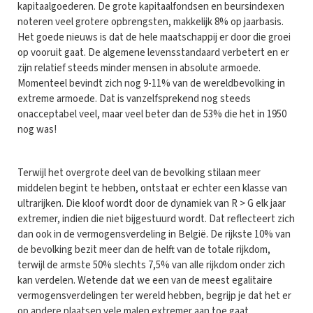
kapitaalgoederen. De grote kapitaalfondsen en beursindexen
noteren veel grotere opbrengsten, makkelijk 8% op jaarbasis.
Het goede nieuws is dat de hele maatschappij er door die groei
op vooruit gaat. De algemene levensstandaard verbetert en er
zijn relatief steeds minder mensen in absolute armoede.
Momenteel bevindt zich nog 9-11% van de wereldbevolking in
extreme armoede. Dat is vanzelfsprekend nog steeds
onacceptabel veel, maar veel beter dan de 53% die het in 1950
nog was!
Terwijl het overgrote deel van de bevolking stilaan meer
middelen begint te hebben, ontstaat er echter een klasse van
ultrarijken. Die kloof wordt door de dynamiek van R > G elk jaar
extremer, indien die niet bijgestuurd wordt. Dat reflecteert zich
dan ook in de vermogensverdeling in België. De rijkste 10% van
de bevolking bezit meer dan de helft van de totale rijkdom,
terwijl de armste 50% slechts 7,5% van alle rijkdom onder zich
kan verdelen. Wetende dat we een van de meest egalitaire
vermogensverdelingen ter wereld hebben, begrijp je dat het er
op andere plaatsen vele malen extremer aan toe gaat.