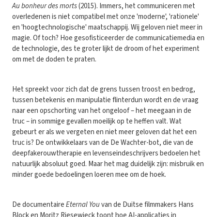
Au bonheur des morts
(2015). Immers, het communiceren met
overledenen is niet compatibel met onze 'moderne', 'rationele'
en 'hoogtechnologische' maatschappij. Wij geloven niet meer in
magie. Of toch? Hoe gesofisticeerder de communicatiemedia en
de technologie, des te groter lijkt de droom of het experiment
om met de doden te praten.
Het spreekt voor zich dat de grens tussen troost en bedrog,
tussen betekenis en manipulatie flinterdun wordt en de vraag
naar een opschorting van het ongeloof – het meegaan in de
truc – in sommige gevallen moeilijk op te heffen valt. Wat
gebeurt er als we vergeten en niet meer geloven dat het een
truc is? De ontwikkelaars van de De Wachter-bot, die van de
deepfakerouwtherapie en levenseindeschrijvers bedoelen het
natuurlijk absoluut goed. Maar het mag duidelijk zijn: misbruik en
minder goede bedoelingen loeren mee om de hoek.
De documentaire
Eternal You
van de Duitse filmmakers Hans
Block en Moritz Riesewieck toont hoe AI-applicaties in