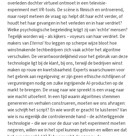
overleden dochter virtueel ontmoet in een televisie-
experiment met VR-tools. De scène is filmisch en ontroerend,
maar roept meteen de vraag op: helpt dit haar echt verder, of
houdt het haar gevangen in het verleden en in haar verdriet?
Welke psychologische begeleiding krijgt zij van 'echte' mensen?
Tegelijk worden wij – als kijkers – voyeurs van haar verdriet. De
makers van
Eternal You
leggen op scherpe wijze bloot hoe
winstmakende techbedrijven zich vaak achter het algoritme
verschuilen. De verantwoordelijkheid voor het gebruik van deze
technologie ligt bij de klant, bij ons, terwijl de bedrijven winst
maken op rouw en kwetsbaarheid. Experts waarschuwen voor
het gebrek aan regelgeving: er zijn geen ethische richtlijnen of
vergunningen nodig om zulke ingrijpende AI-producten op de
markt te brengen. De vraag naar wie spreekt is een vraag naar
wie macht uitoefent. In een tijd waarin algoritmes stemmen
genereren en verhalen construeren, moeten we ons afvragen:
wie schrijft het script? En wie wordt er geacht te luisteren? Van
wie is nu eigenlijk die controlerende hand – de achterliggende
technologie – die we voor de duur van het experiment moeten
negeren, willen we in het spel kunnen geloven en willen we dat