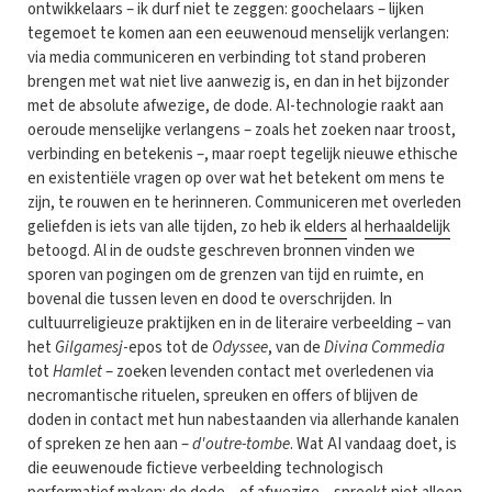
ontwikkelaars – ik durf niet te zeggen: goochelaars – lijken
tegemoet te komen aan een eeuwenoud menselijk verlangen:
via media communiceren en verbinding tot stand proberen
brengen met wat niet live aanwezig is, en dan in het bijzonder
met de absolute afwezige, de dode. AI-technologie raakt aan
oeroude menselijke verlangens – zoals het zoeken naar troost,
verbinding en betekenis –, maar roept tegelijk nieuwe ethische
en existentiële vragen op over wat het betekent om mens te
zijn, te rouwen en te herinneren. Communiceren met overleden
geliefden is iets van alle tijden, zo heb ik
elders
al
herhaaldelijk
betoogd. Al in de oudste geschreven bronnen vinden we
sporen van pogingen om de grenzen van tijd en ruimte, en
bovenal die tussen leven en dood te overschrijden. In
cultuurreligieuze praktijken en in de literaire verbeelding – van
het
Gilgamesj
-epos tot de
Odyssee
, van de
Divina Commedia
tot
Hamlet
– zoeken levenden contact met overledenen via
necromantische rituelen, spreuken en offers of blijven de
doden in contact met hun nabestaanden via allerhande kanalen
of spreken ze hen aan –
d'outre-tombe
. Wat AI vandaag doet, is
die eeuwenoude fictieve verbeelding technologisch