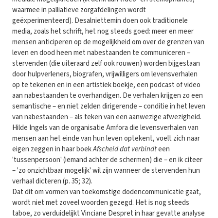
waarmee in palliatieve zorgafdelingen wordt
geëxperimenteerd). Desalniettemin doen ook traditionele
media, zoals het schrift, het nog steeds goed: meer en meer
mensen anticiperen op de mogelijkheid om over de grenzen van
leven en dood heen met nabestaanden te communiceren –
stervenden (die uiteraard zelf ook rouwen) worden bijgestaan
door hulpverleners, biografen, vrijwilligers om levensverhalen
op te tekenen en in een artistiek boekje, een podcast of video
aan nabestaanden te overhandigen. De verhalen krijgen zo een
semantische – en niet zelden dirigerende – conditie in het leven
van nabestaanden – als teken van een aanwezige afwezigheid.
Hilde Ingels van de organisatie Amfora die levensverhalen van
mensen aan het einde van hun leven optekent, voelt zich naar
eigen zeggen in haar boek
Afscheid dat verbindt
een
'tussenpersoon' (iemand achter de schermen) die – en ik citeer
– 'zo onzichtbaar mogelijk' wil zijn wanneer de stervenden hun
verhaal dicteren (p. 35; 32).
Dat dit om vormen van toekomstige dodencommunicatie gaat,
wordt niet met zoveel woorden gezegd. Het is nog steeds
taboe, zo verduidelijkt Vinciane Despret in haar gevatte analyse