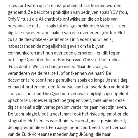
rouwcontexten op z'n minst problematisch kunnen worden
genoemd. Ze belichten praktijken van bedrijven zoals YOV (You,
Only Virtual) die AI-chatbots ontwikkelen die op basis van
persoonlijke data — zoals foto's, gesprekken en video's — een
digitale representatie maken van een overleden geliefde. Net
zoals de deepfake-experimenten in Nederland willen zij
nabestaanden de mogelijkheid geven om te blijven
communiceren met hun overleden dierbaren – en dit tegen
betaling. Oprichter Justin Harrison van YOV stelt het radicaal:
'Fuck death! We can change reality.' Maar de vraag is:
veranderen we de realiteit, of ontkennen we haar? De
documentaire toont hoe gebruikers zoals de jonge Joshua dag
en nacht praten met een AI-versie van hun overleden verloofde
– of zoals het ooit Don Quichot overkwam: hij blijft zijn ongeloof
opschorten. Hoewel hij zich begrepen voelt, belemmert deze
digitale relatie zijn vermogen om verder te gaan met zijn leven.
De technologie biedt troost, maar ook het risico op emotionele
stagnatie. Het verlies wordt niet verwerkt, maar gesimuleerd;
de pijn gestimuleerd. Een aangrijpend voorbeeld is het verhaal
van de Zuid-Koreaanse moeder Jang Ji-Sung, die haar