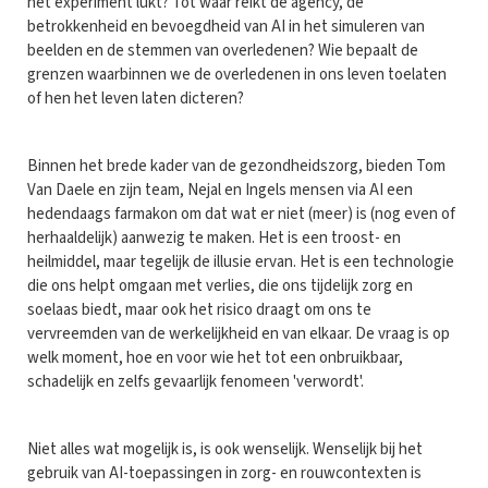
het experiment lukt? Tot waar reikt de agency, de
betrokkenheid en bevoegdheid van AI in het simuleren van
beelden en de stemmen van overledenen? Wie bepaalt de
grenzen waarbinnen we de overledenen in ons leven toelaten
of hen het leven laten dicteren?
Binnen het brede kader van de gezondheidszorg, bieden Tom
Van Daele en zijn team, Nejal en Ingels mensen via AI een
hedendaags farmakon om dat wat er niet (meer) is (nog even of
herhaaldelijk) aanwezig te maken. Het is een troost- en
heilmiddel, maar tegelijk de illusie ervan. Het is een technologie
die ons helpt omgaan met verlies, die ons tijdelijk zorg en
soelaas biedt, maar ook het risico draagt om ons te
vervreemden van de werkelijkheid en van elkaar. De vraag is op
welk moment, hoe en voor wie het tot een onbruikbaar,
schadelijk en zelfs gevaarlijk fenomeen 'verwordt'.
Niet alles wat mogelijk is, is ook wenselijk. Wenselijk bij het
gebruik van AI-toepassingen in zorg- en rouwcontexten is