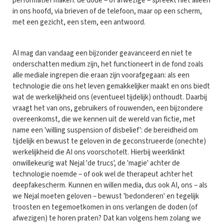
performatief maken: de dode – of afwezige – spreekt niet alleen
in ons hoofd, via brieven of de telefoon, maar op een scherm,
met een gezicht, een stem, een antwoord.
AI mag dan vandaag een bijzonder geavanceerd en niet te
onderschatten medium zijn, het functioneert in de fond zoals
alle mediale ingrepen die eraan zijn voorafgegaan: als een
technologie die ons het leven gemakkelijker maakt en ons biedt
wat de werkelijkheid ons (eventueel tijdelijk) onthoudt. Daarbij
vraagt het van ons, gebruikers of rouwenden, een bijzondere
overeenkomst, die we kennen uit de wereld van fictie, met
name een 'willing suspension of disbelief': de bereidheid om
tijdelijk en bewust te geloven in de geconstrueerde (onechte)
werkelijkheid die AI ons voorschotelt. Hierbij weerklinkt
onwillekeurig wat Nejal 'de trucs', de 'magie' achter de
technologie noemde – of ook wel de therapeut achter het
deepfakescherm. Kunnen en willen media, dus ook AI, ons – als
we Nejal moeten geloven – bewust 'bedonderen' en tegelijk
troosten en tegemoetkomen in ons verlangen de doden (of
afwezigen) te horen praten? Dat kan volgens hem zolang we