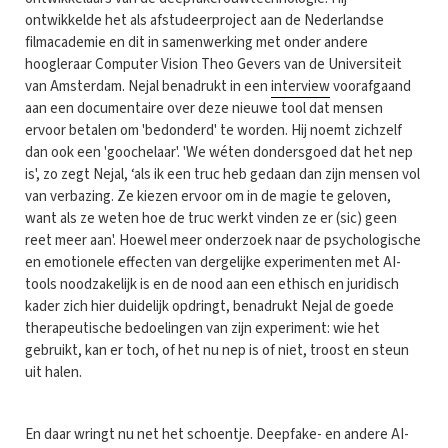
ontwikkelde het als afstudeerproject aan de Nederlandse
filmacademie en dit in samenwerking met onder andere
hoogleraar Computer Vision Theo Gevers van de Universiteit
van Amsterdam. Nejal benadrukt in een
interview
voorafgaand
aan een documentaire over deze nieuwe tool dat mensen
ervoor betalen om 'bedonderd' te worden. Hij noemt zichzelf
dan ook een 'goochelaar'. 'We wéten dondersgoed dat het nep
is', zo zegt Nejal, ‘als ik een truc heb gedaan dan zijn mensen vol
van verbazing. Ze kiezen ervoor om in de magie te geloven,
want als ze weten hoe de truc werkt vinden ze er (sic) geen
reet meer aan'. Hoewel meer onderzoek naar de psychologische
en emotionele effecten van dergelijke experimenten met AI-
tools noodzakelijk is en de nood aan een ethisch en juridisch
kader zich hier duidelijk opdringt, benadrukt Nejal de goede
therapeutische bedoelingen van zijn experiment: wie het
gebruikt, kan er toch, of het nu nep is of niet, troost en steun
uit halen.
En daar wringt nu net het schoentje. Deepfake- en andere AI-