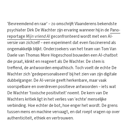
'
Bevreemdend en raar' – zo omschrijft Vlaanderens bekendste
psychiater Dirk De Wachter zijn ervaring wanneer hij in de
Pano-
reportage
Mijn vriend AI
geconfronteerd wordt met een AI-
versie van zichzelf – een experiment dat even fascinerend als
ongemakkelijk blijkt. Onderzoekers van het team van Tom Van
Daele van Thomas More Hogeschool bouwden een AI-chatbot
die praat, klinkt en reageert als De Wachter. De stem is
treffend, de antwoorden empathisch. Toch voelt de echte De
Wachter zich 'gedepersonaliseerd' bij het zien van zijn digitale
dubbelganger. De AI-versie geeft herkenbare, maar vaak
voorspelbare en overdreven positieve antwoorden – iets wat
De Wachter 'toxische positiviteit' noemt. De kern van De
Wachters kritiek ligt in het verlies van 'echte' menselijke
verbinding. Hoe echter de bot, hoe enger het wordt. De grens
tussen mens en machine vervaagt, en dat roept vragen op over
authenticiteit, ethiek en vertrouwen.