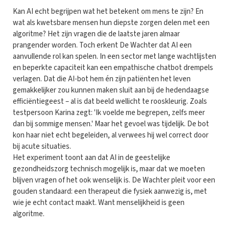
Kan AI echt begrijpen wat het betekent om mens te zijn? En
wat als kwetsbare mensen hun diepste zorgen delen met een
algoritme? Het zijn vragen die de laatste jaren almaar
prangender worden. Toch erkent De Wachter dat AI een
aanvullende rol kan spelen. In een sector met lange wachtlijsten
en beperkte capaciteit kan een empathische chatbot drempels
verlagen. Dat die AI-bot hem én zijn patiënten het leven
gemakkelijker zou kunnen maken sluit aan bij de hedendaagse
efficiëntiegeest – al is dat beeld wellicht te rooskleurig. Zoals
testpersoon Karina zegt: 'Ik voelde me begrepen, zelfs meer
dan bij sommige mensen.' Maar het gevoel was tijdelijk. De bot
kon haar niet echt begeleiden, al verwees hij wel correct door
bij acute situaties.
Het experiment toont aan dat AI in de geestelijke
gezondheidszorg technisch mogelijk is, maar dat we moeten
blijven vragen of het ook wenselijk is. De Wachter pleit voor een
gouden standaard: een therapeut die fysiek aanwezig is, met
wie je echt contact maakt. Want menselijkheid is geen
algoritme.