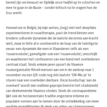
bereid zijn om bewust en tijdelijk onze twijfel op te schorten en
mee te gaan in de illusie – zonder kritisch na te vragen hoe de
truc werkt.
Hoewel we in België, bij mijn weten, (nog) niet met deepfake
experimenteren in rouwtherapie, past de trend binnen een
bredere culturele dynamiek die de laatste decennia aan kracht
wint, maar in feite al is voorbereid in de loop van de twintigste
eeuw: een dynamiek die men in Vlaanderen zelfs als een
'rouwrevolutie', gematigder ook een 'rouwevolutie', omschrijft
en waarbinnen het continueren van een band met overledenen
centraal staat. Sinds enkele jaren spoort de Vlaamse
rouworganisatie Réveil mensen aan om in de aanloop naar 1
november via een QR-code nog één laatste ‘SM-Mis-je' te
sturen naar een overleden dierbare. Deze boodschap 'aan de
overkant' wordt dan realtime geprojecteerd in het stadsbeeld
van deelnemende Vlaamse steden. Sinds de coronapandemie
lijkt ook de testamentaire traditie ongeziene intieme en
populaire vormen aan te nemen door de ontwikkeling van meer
mediale mogelijkheden (ik denk aan video- en stemopnames,