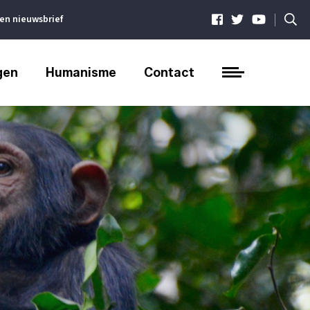
|
ven nieuwsbrief
gen
Humanisme
Contact