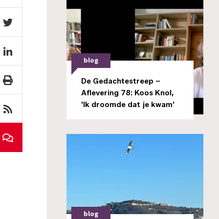
blog
De Gedachtestreep –
Aflevering 78: Koos Knol,
'Ik droomde dat je kwam'
blog