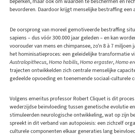
beperken, maar ook om waarden te beschermen en rech
bevorderen. Daardoor krijgt menselijke bestraffing een ab
De oorsprong van moreel gemotiveerde bestraffing situ
sapiens – dus vóór 300.000 jaar geleden – en kan worde
voorouder van mens en chimpansee, zo'n 8 à 7 miljoen j
het hominisatieproces: een geleidelijke transformatie 
Australopithecus
,
Homo habilis
,
Homo ergaster
,
Homo er
trajecten ontwikkelden zich centrale menselijke capacit
gedeelde opvoeding en toenemende sociaal-culturele c
Volgens emeritus professor Robert Cliquet is dit proces 
wederzijdse beïnvloeding tussen genetische evolutie en
stimuleerden neurologische ontwikkeling, wat op zijn beu
spreekt in dit verband van autopoiesis: een zichzelf or
culturele componenten elkaar generaties lang beïnvloe