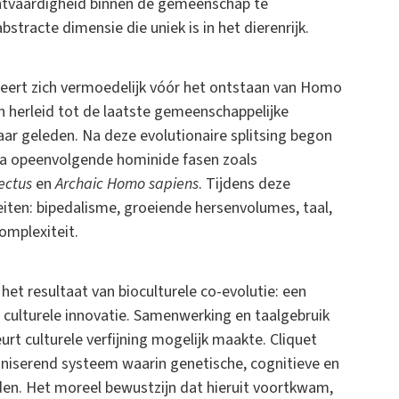
tvaardigheid binnen de gemeenschap te
stracte dimensie die uniek is in het dierenrijk.
eert zich vermoedelijk vóór het ontstaan van Homo
n herleid tot de laatste gemeenschappelijke
aar geleden. Na deze evolutionaire splitsing begon
via opeenvolgende hominide fasen zoals
ectus
en
Archaic Homo sapiens
. Tijdens deze
eiten: bipedalisme, groeiende hersenvolumes, taal,
omplexiteit.
het resultaat van bioculturele co-evolutie: een
 culturele innovatie. Samenwerking en taalgebruik
rt culturele verfijning mogelijk maakte. Cliquet
ganiserend systeem waarin genetische, cognitieve en
den. Het moreel bewustzijn dat hieruit voortkwam,