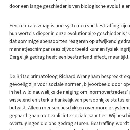
door een lange geschiedenis van biologische evolutie en
Een centrale vraag is hoe systemen van bestraffing zijn o
hun wortels dieper in onze evolutionaire geschiedenis? O
dat sommige apensoorten reageren op afwijkend gedra
mannetjeschimpansees bijvoorbeeld kunnen fysiek ingri
Dergelijk gedrag heeft een bestraffend effect, maar lij
De Britse primatoloog Richard Wrangham bespreekt exp
gevoelig zijn voor sociale normen, bijvoorbeeld door opva
in het wild nauwelijks de neiging om 'normovertreders' a
wisselend en sterk afhankelijk van persoonlijke status 
betwist. Alleen mensen beschikken over morele system
gepaard gaan met expliciete sociale sancties. Wij besc
overtuigingen die ons gedrag sturen. Bestraffing wordt