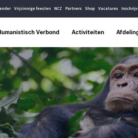
lender
Vrijzinnige feesten
NCZ
Partners
Shop
Vacatures
Inschrij
Humanistisch Verbond
Activiteiten
Afdelin