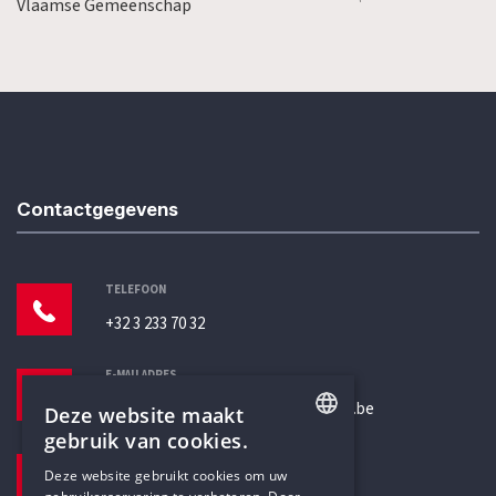
Vlaamse Gemeenschap
Contactgegevens
TELEFOON
+32 3 233 70 32
E-MAILADRES
secretariaat@humanistischverbond.be
Deze website maakt
gebruik van cookies.
BEZOEKADRES
ENGLISH
Deze website gebruikt cookies om uw
Pottenbrug 4