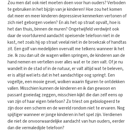
Zou men dat ook niet moeten doen voor hun ouders? Verboden
te gebruiken in het bijzijn van je kinderen! Hoe zou het komen
dat meer en meer kinderen depressieve kenmerken vertonen of
zich niet geborgen voelen? En als het op straat opvalt, hoe is
het dan thuis, binnen de muren? Ongetwijfeld verdwijnt ook
daar de voortdurend aandacht opeisende telefoon niet in de
kast, net zoals hij op straat veelal niet in de broekzak of handtas
zit. Een golf van medelijden overvalt me telkens wanneer ik het
zie. Ik zou dan uit de wagen willen springen, de kinderen aan de
hand nemen en vertellen over alles wat er te zien valt. Of je nu
wandelt in de stad of in de natuur, er valt altijd wat te beleven,
er is altijd wel iets dat in het aandachtige oog springt. Een
vogeltje, een mooie gevel, wolken waarin figuren te ontdekken
vallen. Misschien kunnen de kinderen en ik dan gewoon en
passant goeiedag zeggen, misschien kijkt die dan zelf eens op
van zijn of haar eigen telefoon? Zo triest om gebiologeerd te
zijn door een scherm en de wereld rondom niet te ervaren. Nog
spijtiger wanneer er jonge kinderen in het spel zijn. Verdienen
die niet de onvoorwaardelijke aandacht van hun ouders, eerder
dan die vermaledijde telefoon?