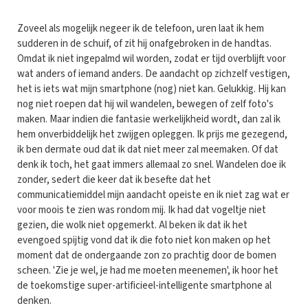
Zoveel als mogelijk negeer ik de telefoon, uren laat ik hem
sudderen in de schuif, of zit hij onafgebroken in de handtas.
Omdat ik niet ingepalmd wil worden, zodat er tijd overblijft voor
wat anders of iemand anders. De aandacht op zichzelf vestigen,
het is iets wat mijn smartphone (nog) niet kan. Gelukkig. Hij kan
nog niet roepen dat hij wil wandelen, bewegen of zelf foto's
maken. Maar indien die fantasie werkelijkheid wordt, dan zal ik
hem onverbiddelijk het zwijgen opleggen. Ik prijs me gezegend,
ik ben dermate oud dat ik dat niet meer zal meemaken. Of dat
denk ik toch, het gaat immers allemaal zo snel. Wandelen doe ik
zonder, sedert die keer dat ik besefte dat het
communicatiemiddel mijn aandacht opeiste en ik niet zag wat er
voor moois te zien was rondom mij. Ik had dat vogeltje niet
gezien, die wolk niet opgemerkt. Al beken ik dat ik het
evengoed spijtig vond dat ik die foto niet kon maken op het
moment dat de ondergaande zon zo prachtig door de bomen
scheen. 'Zie je wel, je had me moeten meenemen', ik hoor het
de toekomstige super-artificieel-intelligente smartphone al
denken.