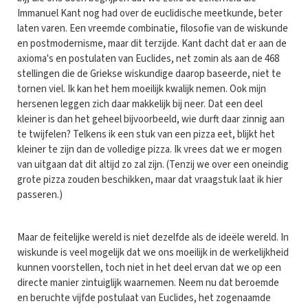
Immanuel Kant nog had over de euclidische meetkunde, beter
laten varen. Een vreemde combinatie, filosofie van de wiskunde
en postmodernisme, maar dit terzijde. Kant dacht dat er aan de
axioma's en postulaten van Euclides, net zomin als aan de 468
stellingen die de Griekse wiskundige daarop baseerde, niet te
tornen viel. Ik kan het hem moeilijk kwalijk nemen. Ook mijn
hersenen leggen zich daar makkelijk bij neer. Dat een deel
kleiner is dan het geheel bijvoorbeeld, wie durft daar zinnig aan
te twijfelen? Telkens ik een stuk van een pizza eet, blijkt het
kleiner te zijn dan de volledige pizza. Ik vrees dat we er mogen
van uitgaan dat dit altijd zo zal zijn. (Tenzij we over een oneindig
grote pizza zouden beschikken, maar dat vraagstuk laat ik hier
passeren.)
Maar de feitelijke wereld is niet dezelfde als de ideële wereld. In
wiskunde is veel mogelijk dat we ons moeilijk in de werkelijkheid
kunnen voorstellen, toch niet in het deel ervan dat we op een
directe manier zintuiglijk waarnemen. Neem nu dat beroemde
en beruchte vijfde postulaat van Euclides, het zogenaamde