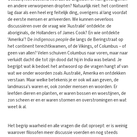
en andere verworpenen dropten? Natuurlijk niet: het continent
lag daar als een heel erg feitelijk ding, overigens al lang voordat
de eerste mensen er arriveerden. We kunnen oeverloos
discussiëren over de vraag wie 'Australië' ontdekte: de
aboriginals, de Hollanders of James Cook? En wie ontdekte
'Amerika'? De
indigenous people
die langs de Beringstraat op
het continent terechtkwamen, of de Vikings, of Columbus – of
geen van allen? Velen schuiven Columbus naar voren, maar naar
verluidt dacht die tot zijn dood dat hij in India was beland. Je
begrijpt wat ik bedoel: het antwoord op die vragen hangt af van
wat we onder woorden zoals Australië, Amerika en ontdekken
verstaan. Maar welke betekenis je er ook wil aan geven, de
landmassa's waren er, ook zonder mensen en woorden. Er
leefden dieren en planten, er waren bossen en woestijnen, de
zon scheen er en er waren stormen en overstromingen en wat
weet ik al.
Het begrip waarheid en alle vragen die dat oproept: er is weinig
waarover filosofen meer discussie voerden en nog steeds