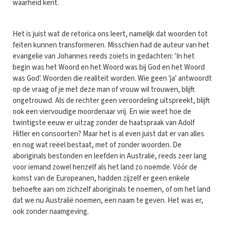
waarheid kent.
Het is juist wat de retorica ons leert, namelijk dat woorden tot
feiten kunnen transformeren. Misschien had de auteur van het
evangelie van Johannes reeds zoiets in gedachten: 'In het
begin was het Woord en het Woord was bij God en het Woord
was God'. Woorden die realiteit worden. Wie geen 'ja' antwoordt
op de vraag of je met deze man of vrouw wil trouwen, blijft
ongetrouwd. Als de rechter geen veroordeling uitspreekt, blijft
ook een viervoudige moordenaar vrij. En wie weet hoe de
twintigste eeuw er uitzag zonder de haatspraak van Adolf
Hitler en consoorten? Maar het is al even juist dat er van alles
en nog wat reëel bestaat, met of zonder woorden. De
aboriginals bestonden en leefden in Australië, reeds zeer lang
voor iemand zowel henzelf als het land zo noemde. Vóór de
komst van de Europeanen, hadden zijzelf er geen enkele
behoefte aan om zichzelf aboriginals te noemen, of om het land
dat we nu Australië noemen, een naam te geven. Het was er,
ook zonder naamgeving.