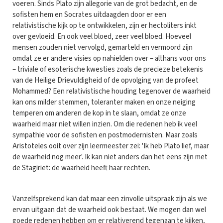
voeren. Sinds Plato zijn allegorie van de grot bedacht, en de
sofisten hem en Socrates uitdaagden door er een
relativistische kijk op te ontwikkelen, zijn er hectoliters inkt
over gevloeid. En ook veel bloed, zeer veel bloed. Hoeveel
mensen zouden niet vervolgd, gemarteld en vermoord zijn
omdat ze er andere visies op nahielden over – althans voor ons
– triviale of esoterische kwesties zoals de precieze betekenis
van de Heilige Drievuldigheid of de opvolging van de profeet
Mohammed? Een relativistische houding tegenover de waarheid
kan ons milder stemmen, toleranter maken en onze neiging
temperen om anderen de kop in te slaan, omdat ze onze
waarheid maar niet willen inzien. Om die redenen heb ik veel
sympathie voor de sofisten en postmodernisten. Maar zoals
Aristoteles ooit over zijn leermeester zei: 'Ik heb Plato lief, maar
de waarheid nog meer'. Ik kan niet anders dan het eens zijn met
de Stagiriet: de waarheid heeft haar rechten.
Vanzelfsprekend kan dat maar een zinvolle uitspraak zijn als we
ervan uitgaan dat de waarheid ook bestaat. We mogen dan wel
goede redenen hebben om er relativerend tegenaan te kijken,