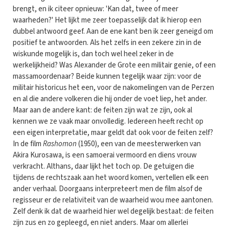
brengt, en ik citeer opnieuw: 'Kan dat, twee of meer
waarheden?' Het lijkt me zeer toepasselijk dat ik hierop een
dubbel antwoord geef. Aan de ene kant ben ik zeer geneigd om
positief te antwoorden. Als het zelfs in een zekere zin in de
wiskunde mogelijk is, dan toch wel heel zeker in de
werkelijkheid? Was Alexander de Grote een militair genie, of een
massamoordenaar? Beide kunnen tegelijk waar zijn: voor de
militair historicus het een, voor de nakomelingen van de Perzen
en al die andere volkeren die hij onder de voet liep, het ander.
Maar aan de andere kant: de feiten zijn wat ze zijn, ook al
kennen we ze vaak maar onvolledig. Iedereen heeft recht op
een eigen interpretatie, maar geldt dat ook voor de feiten zelf?
In de film
Rashomon
(1950), een van de meesterwerken van
Akira Kurosawa, is een samoerai vermoord en diens vrouw
verkracht. Althans, daar lijkt het toch op. De getuigen die
tijdens de rechtszaak aan het woord komen, vertellen elk een
ander verhaal. Doorgaans interpreteert men de film alsof de
regisseur er de relativiteit van de waarheid wou mee aantonen.
Zelf denk ik dat de waarheid hier wel degelijk bestaat: de feiten
zijn zus en zo gepleegd, en niet anders. Maar om allerlei