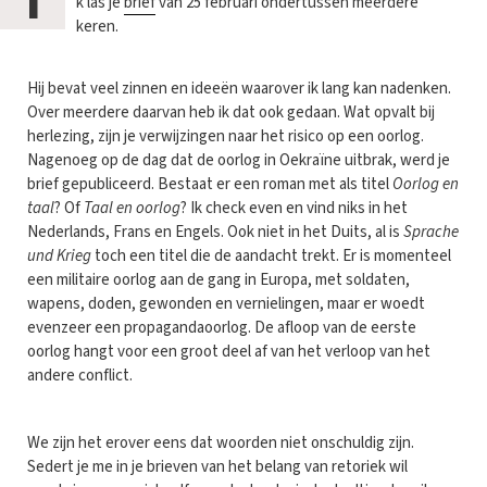
I
k las je
brief
van 25 februari ondertussen meerdere
keren.
Hij bevat veel zinnen en ideeën waarover ik lang kan nadenken.
Over meerdere daarvan heb ik dat ook gedaan. Wat opvalt bij
herlezing, zijn je verwijzingen naar het risico op een oorlog.
Nagenoeg op de dag dat de oorlog in Oekraïne uitbrak, werd je
brief gepubliceerd. Bestaat er een roman met als titel
Oorlog en
taal
? Of
Taal en oorlog
? Ik check even en vind niks in het
Nederlands, Frans en Engels. Ook niet in het Duits, al is
Sprache
und Krieg
toch een titel die de aandacht trekt. Er is momenteel
een militaire oorlog aan de gang in Europa, met soldaten,
wapens, doden, gewonden en vernielingen, maar er woedt
evenzeer een propagandaoorlog. De afloop van de eerste
oorlog hangt voor een groot deel af van het verloop van het
andere conflict.
We zijn het erover eens dat woorden niet onschuldig zijn.
Sedert je me in je brieven van het belang van retoriek wil