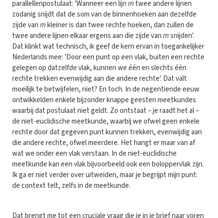
parallellenpostulaat: 'Wanneer een lijn
m
twee andere lijnen
zodanig snijdt dat de som van de binnenhoeken aan dezelfde
zijde van
m
kleiner is dan twee rechte hoeken, dan zullen de
twee andere lijnen elkaar ergens aan die zijde van
m
snijden'.
Dat klinkt wat technisch, ik geef de kern ervan in toegankelijker
Nederlands mee: 'Door een punt op een vlak, buiten een rechte
gelegen op datzelfde vlak, kunnen we één en slechts één
rechte trekken evenwijdig aan die andere rechte'. Dat valt
moeilijk te betwijfelen, niet? En toch. In de negentiende eeuw
ontwikkelden enkele bijzonder knappe geesten meetkundes
waarbij dat postulaat niet geldt. Zo ontstaat – je raadt het al –
de niet-euclidische meetkunde, waarbij we ofwel geen enkele
rechte door dat gegeven punt kunnen trekken, evenwijdig aan
die andere rechte, ofwel meerdere. Het hangt er maar van af
wat we onder een vlak verstaan. In de niet-euclidische
meetkunde kan een vlak bijvoorbeeld ook een boloppervlak zijn.
Ik ga er niet verder over uitweiden, maar je begrijpt mijn punt:
de context telt, zelfs in de meetkunde.
Dat brengt me tot een cruciale vraag die je in je brief naar voren