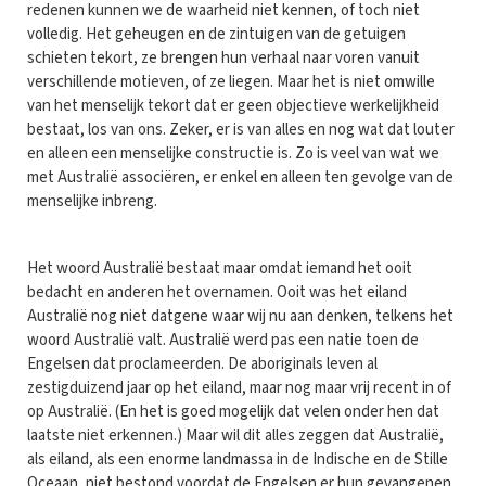
redenen kunnen we de waarheid niet kennen, of toch niet
volledig. Het geheugen en de zintuigen van de getuigen
schieten tekort, ze brengen hun verhaal naar voren vanuit
verschillende motieven, of ze liegen. Maar het is niet omwille
van het menselijk tekort dat er geen objectieve werkelijkheid
bestaat, los van ons. Zeker, er is van alles en nog wat dat louter
en alleen een menselijke constructie is. Zo is veel van wat we
met Australië associëren, er enkel en alleen ten gevolge van de
menselijke inbreng.
Het woord Australië bestaat maar omdat iemand het ooit
bedacht en anderen het overnamen. Ooit was het eiland
Australië nog niet datgene waar wij nu aan denken, telkens het
woord Australië valt. Australië werd pas een natie toen de
Engelsen dat proclameerden. De aboriginals leven al
zestigduizend jaar op het eiland, maar nog maar vrij recent in of
op Australië. (En het is goed mogelijk dat velen onder hen dat
laatste niet erkennen.) Maar wil dit alles zeggen dat Australië,
als eiland, als een enorme landmassa in de Indische en de Stille
Oceaan, niet bestond voordat de Engelsen er hun gevangenen