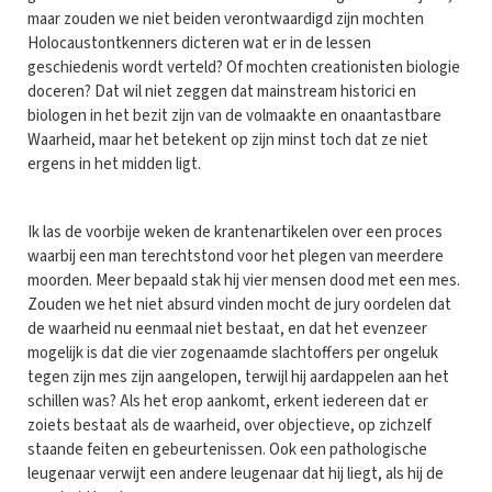
maar zouden we niet beiden verontwaardigd zijn mochten
Holocaustontkenners dicteren wat er in de lessen
geschiedenis wordt verteld? Of mochten creationisten biologie
doceren? Dat wil niet zeggen dat mainstream historici en
biologen in het bezit zijn van de volmaakte en onaantastbare
Waarheid, maar het betekent op zijn minst toch dat ze niet
ergens in het midden ligt.
Ik las de voorbije weken de krantenartikelen over een proces
waarbij een man terechtstond voor het plegen van meerdere
moorden. Meer bepaald stak hij vier mensen dood met een mes.
Zouden we het niet absurd vinden mocht de jury oordelen dat
de waarheid nu eenmaal niet bestaat, en dat het evenzeer
mogelijk is dat die vier zogenaamde slachtoffers per ongeluk
tegen zijn mes zijn aangelopen, terwijl hij aardappelen aan het
schillen was? Als het erop aankomt, erkent iedereen dat er
zoiets bestaat als de waarheid, over objectieve, op zichzelf
staande feiten en gebeurtenissen. Ook een pathologische
leugenaar verwijt een andere leugenaar dat hij liegt, als hij de