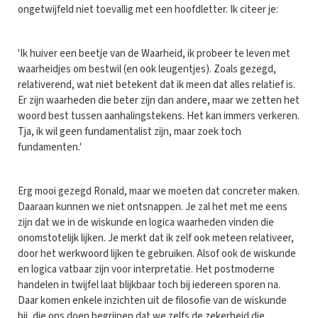
ongetwijfeld niet toevallig met een hoofdletter. Ik citeer je:
'Ik huiver een beetje van de Waarheid, ik probeer te leven met
waarheidjes om bestwil (en ook leugentjes). Zoals gezegd,
relativerend, wat niet betekent dat ik meen dat alles relatief is.
Er zijn waarheden die beter zijn dan andere, maar we zetten het
woord best tussen aanhalingstekens. Het kan immers verkeren.
Tja, ik wil geen fundamentalist zijn, maar zoek toch
fundamenten.'
Erg mooi gezegd Ronald, maar we moeten dat concreter maken.
Daaraan kunnen we niet ontsnappen. Je zal het met me eens
zijn dat we in de wiskunde en logica waarheden vinden die
onomstotelijk lijken. Je merkt dat ik zelf ook meteen relativeer,
door het werkwoord lijken te gebruiken. Alsof ook de wiskunde
en logica vatbaar zijn voor interpretatie. Het postmoderne
handelen in twijfel laat blijkbaar toch bij iedereen sporen na.
Daar komen enkele inzichten uit de filosofie van de wiskunde
bij, die ons doen begrijpen dat we zelfs de zekerheid die