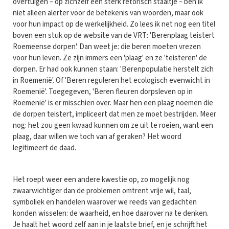
overtuigen – op zichzelf een sterk retorisch staaltje – ben ik
niet alleen alerter voor de betekenis van woorden, maar ook
voor hun impact op de werkelijkheid. Zo lees ik net nog een titel
boven een stuk op de website van de VRT: 'Berenplaag teistert
Roemeense dorpen'. Dan weet je: die beren moeten vrezen
voor hun leven. Ze zijn immers een 'plaag' en ze 'teisteren' de
dorpen. Er had ook kunnen staan: 'Berenpopulatie herstelt zich
in Roemenië'. Of 'Beren reguleren het ecologisch evenwicht in
Roemenië'. Toegegeven, 'Beren fleuren dorpsleven op in
Roemenië' is er misschien over. Maar hen een plaag noemen die
de dorpen teistert, impliceert dat men ze moet bestrijden. Meer
nog: het zou geen kwaad kunnen om ze uit te roeien, want een
plaag, daar willen we toch van af geraken? Het woord
legitimeert de daad.
Het roept weer een andere kwestie op, zo mogelijk nog
zwaarwichtiger dan de problemen omtrent vrije wil, taal,
symboliek en handelen waarover we reeds van gedachten
konden wisselen: de waarheid, en hoe daarover na te denken.
Je haalt het woord zelf aan in je laatste brief, en je schrijft het