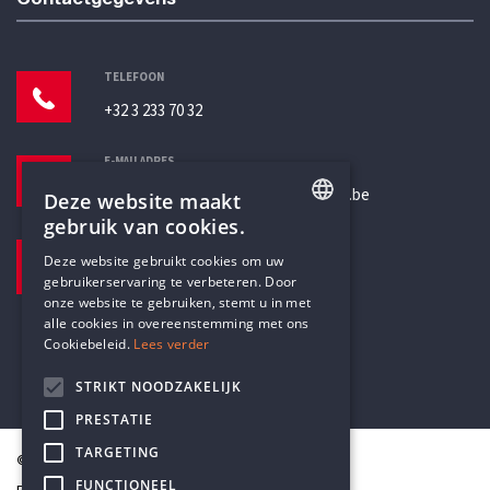
TELEFOON
+32 3 233 70 32
E-MAILADRES
secretariaat@humanistischverbond.be
Deze website maakt
gebruik van cookies.
BEZOEKADRES
ENGLISH
Deze website gebruikt cookies om uw
Pottenbrug 4
gebruikerservaring te verbeteren. Door
DUTCH
Antwerpen, 2000
onze website te gebruiken, stemt u in met
alle cookies in overeenstemming met ons
Cookiebeleid.
Lees verder
STRIKT NOODZAKELIJK
PRESTATIE
TARGETING
© Humanistisch Verbond 2026
FUNCTIONEEL