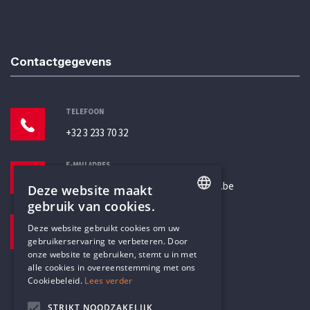
Contactgegevens
TELEFOON
+32 3 233 70 32
E-MAILADRES
secretariaat@humanistischverbond.be
Deze website maakt
gebruik van cookies.
BEZOEKADRES
ENGLISH
Deze website gebruikt cookies om uw
Pottenbrug 4
gebruikerservaring te verbeteren. Door
DUTCH
Antwerpen, 2000
onze website te gebruiken, stemt u in met
alle cookies in overeenstemming met ons
Cookiebeleid.
Lees verder
STRIKT NOODZAKELIJK