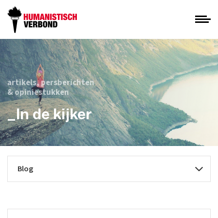
artikels, persberichten
& opiniestukken
_In de kijker