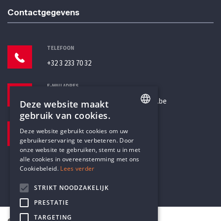
Contactgegevens
TELEFOON
+32 3 233 70 32
E-MAILADRES
secretariaat@humanistischverbond.be
Deze website maakt
gebruik van cookies.
BEZOEKADRES
ENGLISH
Deze website gebruikt cookies om uw
Pottenbrug 4
gebruikerservaring te verbeteren. Door
DUTCH
Antwerpen, 2000
onze website te gebruiken, stemt u in met
alle cookies in overeenstemming met ons
Cookiebeleid.
Lees verder
STRIKT NOODZAKELIJK
PRESTATIE
TARGETING
© Humanistisch Verbond 2026