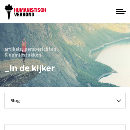
artikels, persberichten
& opiniestukken
_In de kijker