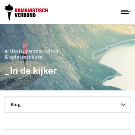
artikels, persberichten
& opiniestukken
_In de kijker