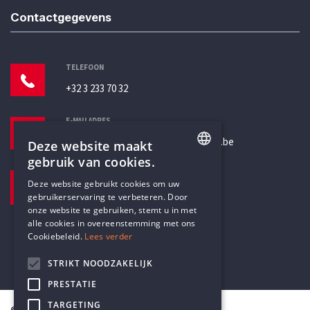
Contactgegevens
TELEFOON
+32 3 233 70 32
E-MAILADRES
secretariaat@humanistischverbond.be
Deze website maakt
gebruik van cookies.
BEZOEKADRES
ENGLISH
Deze website gebruikt cookies om uw
Pottenbrug 4
gebruikerservaring te verbeteren. Door
DUTCH
Antwerpen, 2000
onze website te gebruiken, stemt u in met
alle cookies in overeenstemming met ons
Cookiebeleid.
Lees verder
STRIKT NOODZAKELIJK
PRESTATIE
TARGETING
© Humanistisch Verbond 2026