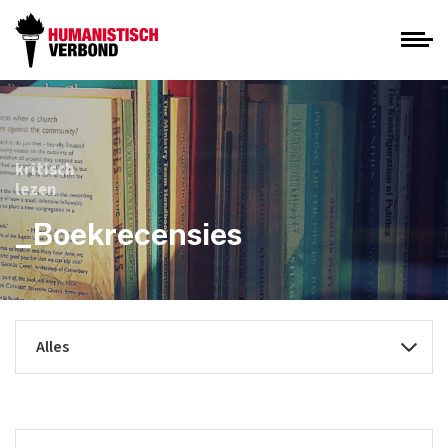
kritisch
lezen
_Boekrecensies