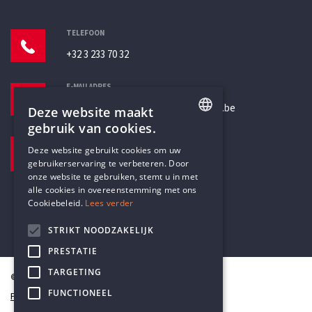
TELEFOON
+32 3 233 70 32
E-MAILADRES
secretariaat@humanistischverbond.be
Deze website maakt
gebruik van cookies.
BEZOEKADRES
ENGLISH
Deze website gebruikt cookies om uw
Pottenbrug 4
gebruikerservaring te verbeteren. Door
DUTCH
Antwerpen, 2000
onze website te gebruiken, stemt u in met
alle cookies in overeenstemming met ons
Cookiebeleid.
Lees verder
STRIKT NOODZAKELIJK
PRESTATIE
TARGETING
© Humanistisch Verbond 2026
FUNCTIONEEL
Privacy