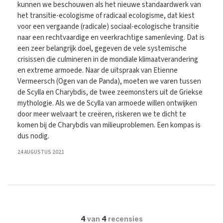
kunnen we beschouwen als het nieuwe standaardwerk van
het transitie-ecologisme of radicaal ecologisme, dat kiest
voor een vergaande (radicale) sociaal-ecologische transitie
naar een rechtvaardige en veerkrachtige samenleving. Dat is
een zeer belangrijk doel, gegeven de vele systemische
crisissen die culmineren in de mondiale klimaatverandering
en extreme armoede. Naar de uitspraak van Etienne
Vermeersch (Ogen van de Panda), moeten we varen tussen
de Scylla en Charybdis, de twee zeemonsters uit de Griekse
mythologie. Als we de Scylla van armoede willen ontwijken
door meer welvaart te creëren, riskeren we te dicht te
komen bij de Charybdis van milieuproblemen. Een kompas is
dus nodig.
24 AUGUSTUS 2021
4
van
4
recensies