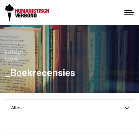
kritisch
lezen
_Boekrecensies