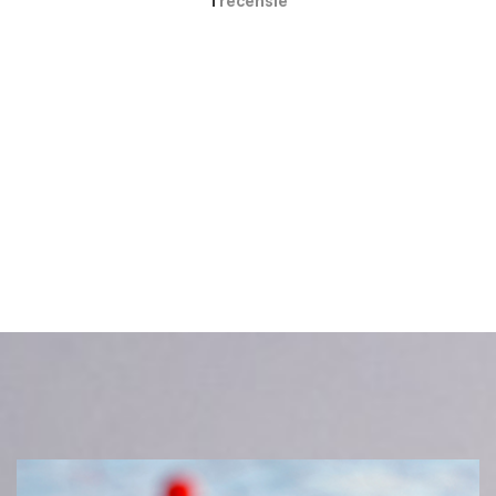
1
recensie