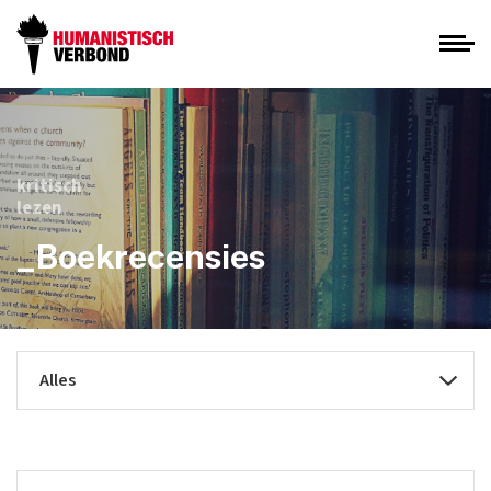
kritisch
lezen
_Boekrecensies