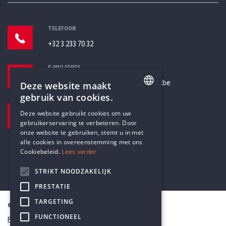
TELEFOON
+32 3 233 70 32
E-MAILADRES
secretariaat@humanistischverbond.be
Deze website maakt
gebruik van cookies.
BEZOEKADRES
ENGLISH
Deze website gebruikt cookies om uw
Pottenbrug 4
gebruikerservaring te verbeteren. Door
DUTCH
Antwerpen, 2000
onze website te gebruiken, stemt u in met
alle cookies in overeenstemming met ons
Cookiebeleid.
Lees verder
STRIKT NOODZAKELIJK
PRESTATIE
TARGETING
© Humanistisch Verbond 2026
FUNCTIONEEL
Privacy