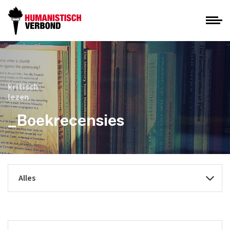
kritisch
lezen
_Boekrecensies