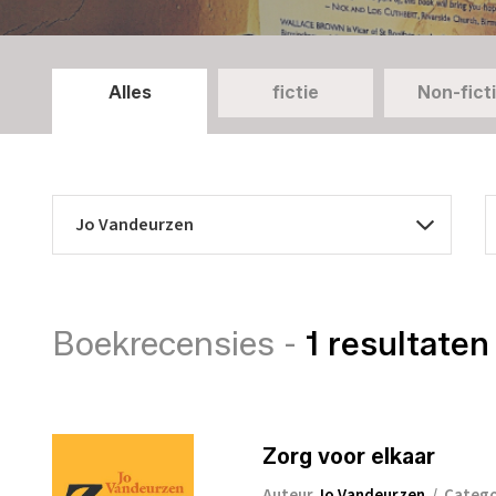
Alles
fictie
Non-fict
Boekrecensies -
1 resultaten
Zorg voor elkaar
Auteur
Jo Vandeurzen
/
Categ