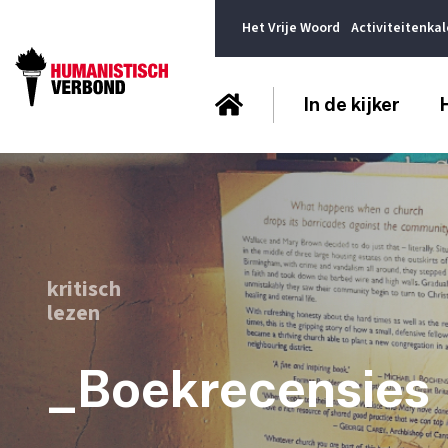
Het Vrije Woord
Activiteitenka
In de kijker
kritisch
lezen
_Boekrecensies