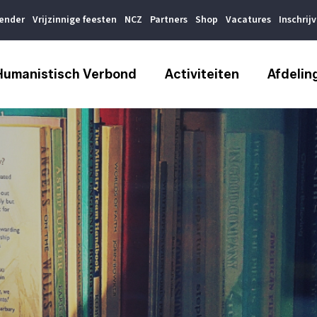
lender
Vrijzinnige feesten
NCZ
Partners
Shop
Vacatures
Inschrij
Humanistisch Verbond
Activiteiten
Afdelin