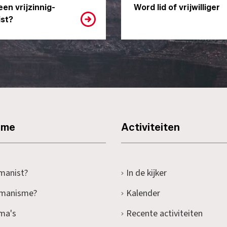
een vrijzinnig-
Word lid of vrijwilliger
st?
sme
Activiteiten
manist?
In de kijker
umanisme?
Kalender
ma's
Recente activiteiten