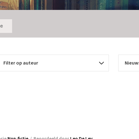
ie
orie
Non-fictie
/
Beoordeeld door
Leo De Ley