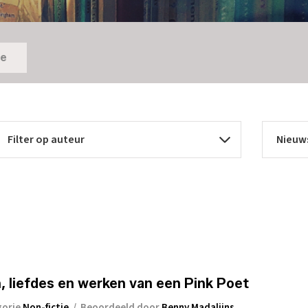
ie
, liefdes en werken van een Pink Poet
gorie
Non-fictie
/
Beoordeeld door
Benny Madalijns