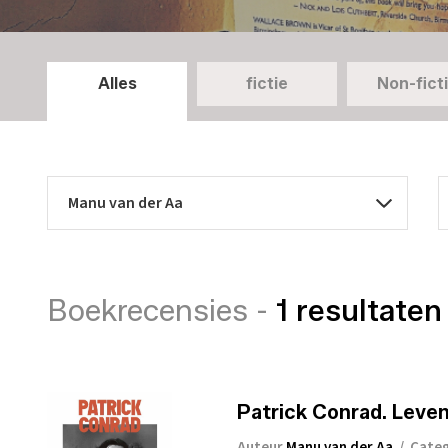
Alles
fictie
Non-fict
Boekrecensies -
1 resultaten
Patrick Conrad. Leven
Auteur
Manu van der Aa
/
Cate