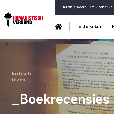
Het Vrije Woord
Activiteitenka
In de kijker
kritisch
lezen
_Boekrecensies