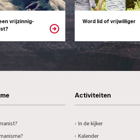
een vrijzinnig-
Word lid of vrijwilliger
st?
sme
Activiteiten
manist?
In de kijker
umanisme?
Kalender