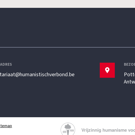
LADRES
BEZO
etariaat@humanistischverbond.be
Pott
Antw
itemap