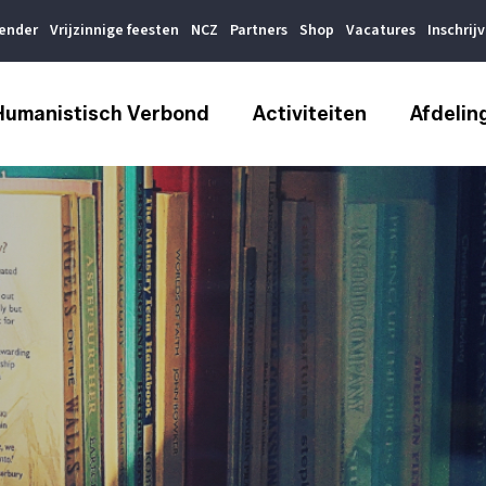
lender
Vrijzinnige feesten
NCZ
Partners
Shop
Vacatures
Inschrij
Humanistisch Verbond
Activiteiten
Afdelin