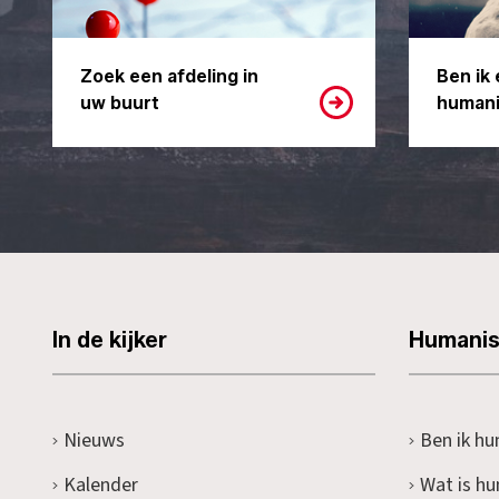
Zoek een afdeling in
Ben ik 
uw buurt
humani
In de kijker
Humani
Nieuws
Ben ik hu
Kalender
Wat is h