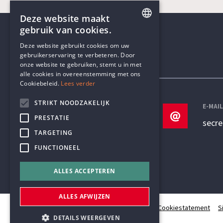
Deze website maakt
gebruik van cookies.
ENGLISH
Deze website gebruikt cookies om uw
gebruikerservaring te verbeteren. Door
DUTCH
onze website te gebruiken, stemt u in met
Contactgegevens
alle cookies in overeenstemming met ons
Cookiebeleid.
Lees verder
STRIKT NOODZAKELIJK
TELEFOON
E-MAI
PRESTATIE
+32 3 233 70 32
secr
TARGETING
FUNCTIONEEL
ALLES ACCEPTEREN
ALLES AFWIJZEN
© Humanistisch Verbond 2026
Privacy
Cookiestatement
S
DETAILS WEERGEVEN
#codedwithlove by
Codelines