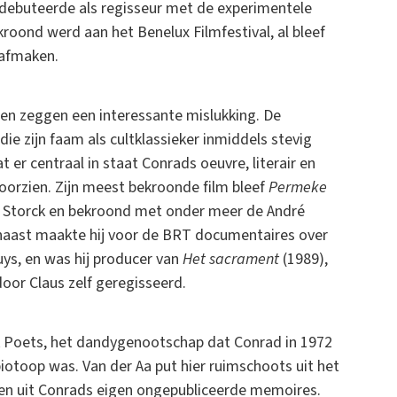
 debuteerde als regisseur met de experimentele
roond werd aan het Benelux Filmfestival, al bleef
t afmaken.
gen zeggen een interessante mislukking. De
die zijn faam als cultklassieker inmiddels stevig
r centraal in staat Conrads oeuvre, literair en
voorzien. Zijn meest bekroonde film bleef
Permeke
i Storck en bekroond met onder meer de André
arnaast maakte hij voor de BRT documentaires over
uys, en was hij producer van
Het sacrament
(1989),
door Claus zelf geregisseerd.
nk Poets, het dandygenootschap dat Conrad in 1972
e biotoop was. Van der Aa put hier ruimschoots uit het
s, en uit Conrads eigen ongepubliceerde memoires.