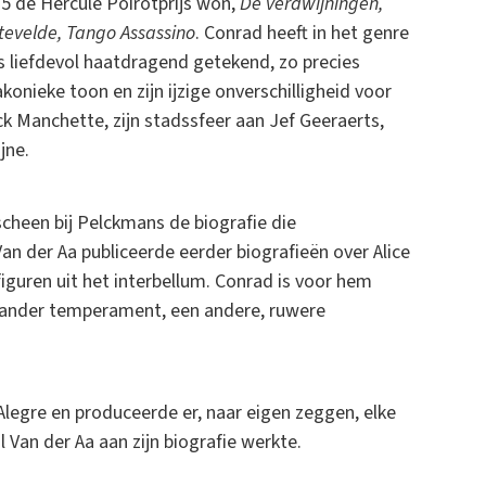
015 de Hercule Poirotprijs won,
De verdwijningen,
rtevelde, Tango Assassino
. Conrad heeft in het genre
s liefdevol haatdragend getekend, zo precies
konieke toon en zijn ijzige onverschilligheid voor
 Manchette, zijn stadssfeer aan Jef Geeraerts,
jne.
cheen bij Pelckmans de biografie die
an der Aa publiceerde eerder biografieën over Alice
figuren uit het interbellum. Conrad is voor hem
l ander temperament, een andere, ruwere
.
Alegre en produceerde er, naar eigen zeggen, elke
l Van der Aa aan zijn biografie werkte.