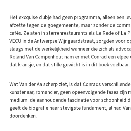
Het excquise clubje had geen programma, alleen een le
afzette tegen de goegemeente, maar zonder de commun
cafés. Ze aten in sterrenrestaurants als La Rade of La Pé
VECU in de Antwerpse Wijngaardstraat, zorgden voor o
slaags met de werkelijkheid wanneer die zich als advo
Roland Van Campenhout nam er met Conrad een elpee op
dat kransje, en dat stille gewicht is in dit boek voelbaar.
Wat Van der Aa scherp ziet, is dat Conrads verschillend
kunstenaar, romancier, geen opeenvolgende fases zijn 
medium: de aanhoudende fascinatie voor schoonheid die 
geeft de biografie haar stevigste fundament, al had Van
doordenken.