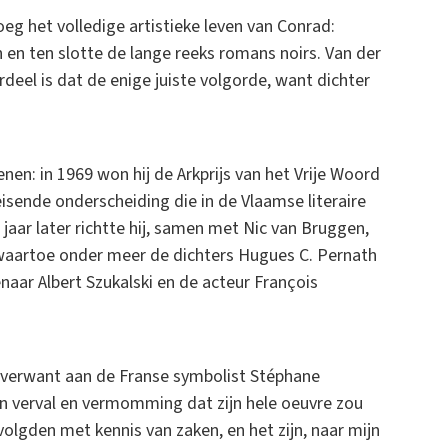
g het volledige artistieke leven van Conrad:
n en ten slotte de lange reeks romans noirs. Van der
ordeel is dat de enige juiste volgorde, want dichter
nen: in 1969 won hij de Arkprijs van het Vrije Woord
eisende onderscheiding die in de Vlaamse literaire
jaar later richtte hij, samen met Nic van Bruggen,
 waartoe onder meer de dichters Hugues C. Pernath
aar Albert Szukalski en de acteur François
h, verwant aan de Franse symbolist Stéphane
an verval en vermomming dat zijn hele oeuvre zou
 volgden met kennis van zaken, en het zijn, naar mijn