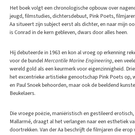
Het boek volgt een chronologische opbouw over nagenoe
jeugd, filmstudies, dichtersdebuut, Pink Poets, filmjare
Aa situeert zijn subject eerst als dichter, en naar mijn o
is Conrad in de kern gebleven, dwars door alles heen.
Hij debuteerde in 1963 en kon al vroeg op erkenning reke
voor de bundel
Mercantile Marine Engineering
, een veel
wereld gold als een keurmerk voor eigenzinnigheid. Drie 
het excentrieke artistieke genootschap Pink Poets op,
en Paul Snoek behoorden, maar ook de beeldend kunsten
Beukelaers.
Die vroege poëzie, maniëristisch en gestileerd erotisc
Mallarmé, draagt al het verlangen naar een esthetiek v
doortrekken. Van der Aa beschrijft de filmjaren die erop