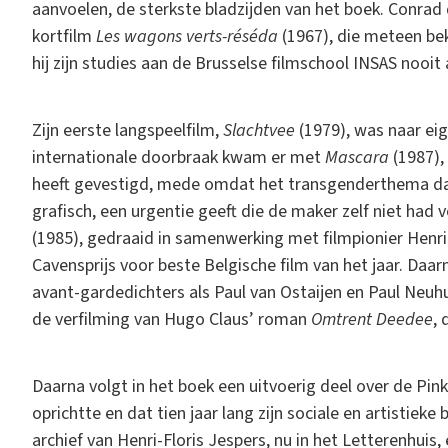
aanvoelen, de sterkste bladzijden van het boek. Conrad
kortfilm
Les wagons verts-réséda
(1967), die meteen bek
hij zijn studies aan de Brusselse filmschool INSAS nooi
Zijn eerste langspeelfilm,
Slachtvee
(1979), was naar ei
internationale doorbraak kwam er met
Mascara
(1987), 
heeft gevestigd, mede omdat het transgenderthema dat e
grafisch, een urgentie geeft die de maker zelf niet had 
(1985), gedraaid in samenwerking met filmpionier Henr
Cavensprijs voor beste Belgische film van het jaar. Da
avant-gardedichters als Paul van Ostaijen en Paul Neuh
de verfilming van Hugo Claus’ roman
Omtrent Deedee
, 
Daarna volgt in het boek een uitvoerig deel over de Pi
oprichtte en dat tien jaar lang zijn sociale en artistiek
archief van Henri-Floris Jespers, nu in het Letterenhui