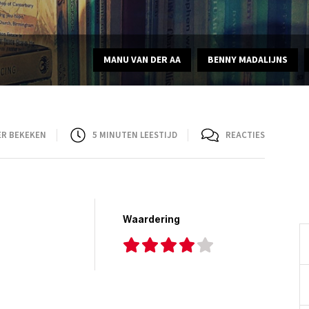
MANU VAN DER AA
BENNY MADALIJNS
ER BEKEKEN
5
MINUTEN LEESTIJD
REACTIES
Waardering