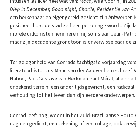
Intussen las ik er heel wat van:
Mocó
, waarvoor hij in 2
Diep in December, Good night, Charlie, Residentie van A
een herkenbaar en eigengereid gezicht: zijn Antwerpen i
gesitueerd dat de stad zelf een personage wordt. Zijn la
morele uitkomsten herinneren mij soms aan Jean-Patrick
maar zijn decadente grondtoon is onverwisselbaar de zi
Ter gelegenheid van Conrads tachtigste verjaardag vers
literatuurhistoricus Manu van der Aa over hem schreef. V
Nahon, Paul-Gustave van Hecke en Paul Méral, alle drie 
onbekend terrein: een ander tijdsgewricht, een radicaa
verhouding tot het leven dan zijn eerdere onderwerpen
Conrad leeft nog, woont in het Zuid-Braziliaanse Porto 
dag een gedicht, een tekening of een collage, ook terwij