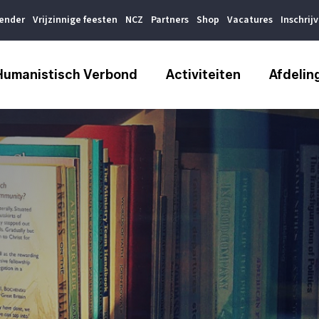
lender
Vrijzinnige feesten
NCZ
Partners
Shop
Vacatures
Inschrij
Humanistisch Verbond
Activiteiten
Afdelin