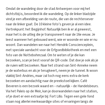
Omdat de wandeling door de stad Antwerpen voor mij het
dichtstbij is, beoordeel ik die wandeling. Op de linker bladzijde
vind je een afbeelding van de route, die van de rechteroever
naar de linker gaat. De 10 kleine foto’s geven je al een idee.
Vertrekpunt: het Begijnhof. Natuurlijk ben ik er al geweest,
maar het is de uitleg die je transponeert naar de 16e eeuw. Je
leest wanneer het gebouwd werd, wie er woonde en wie er nu
woont. Dan wandelen we naar het Hendrik Conscienceplein,
met speciale aandacht voor de Erfgoedbibliotheek en met een
foto van de Nottebohmzaal. Om te weten of je die kan
bezoeken, scan je best vooraf de QR-code. Dat doe je ook als je
de ruien wilt bezoeken. Naar het strand van Sint-Anneke neem
je de waterbus en als je terugkeert, neem je de tunnel. Ik woon
vlakbij Sint-Andries, maar zal toch nog eens extra de kerk
bezoeken en aandachtig naar de preekstoel kijken. Café
Beveren is een bezoek waard en – natuurlijk – de Handelsbeurs.
Via het Paleis op de Meir, kan je doorwandelen naar het station,
of je doet er een extraatje bij: Fort Lillo. Tegen een gele fond
staan nog allerlei merkwaardige sites of ervaringen langs de