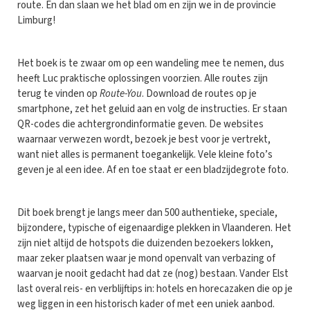
route. En dan slaan we het blad om en zijn we in de provincie
Limburg!
Het boek is te zwaar om op een wandeling mee te nemen, dus
heeft Luc praktische oplossingen voorzien. Alle routes zijn
terug te vinden op
Route-You
. Download de routes op je
smartphone, zet het geluid aan en volg de instructies. Er staan
QR-codes die achtergrondinformatie geven. De websites
waarnaar verwezen wordt, bezoek je best voor je vertrekt,
want niet alles is permanent toegankelijk. Vele kleine foto’s
geven je al een idee. Af en toe staat er een bladzijdegrote foto.
Dit boek brengt je langs meer dan 500 authentieke, speciale,
bijzondere, typische of eigenaardige plekken in Vlaanderen. Het
zijn niet altijd de hotspots die duizenden bezoekers lokken,
maar zeker plaatsen waar je mond openvalt van verbazing of
waarvan je nooit gedacht had dat ze (nog) bestaan. Vander Elst
last overal reis- en verblijftips in: hotels en horecazaken die op je
weg liggen in een historisch kader of met een uniek aanbod.